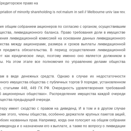
 Кредиторское право на
priation of minority shareholding is not malum in sell // Melbourne univ law rev.
ия общим собранием ак­ционеров по согласию с органом, осуществившим
щества, ликвидационного баланса. Право требова­ния доли в имуществе
ления ликвидационной комиссией на основании данных ликвидационного
ества между акционерами, размера и сроков выплаты ликвидационной
ия предмета обязательства. В период осуществления ликвидационной
т как юридическое лицо, по­этому именно оно является должником в
оты. На этом этапе все полномочия по управлению делами обще­ства
рам в виде денежных средств. Однако в случае их недостаточности
ного имущества общества с публичных торгов 9 по­рядке, установленном
, стать­ями 448, 449 ГК РФ. Очередность удовлетворения требований
Об акционерных обществах». Распределе­ние имущества каждой очереди
мущества предыдущей очереди.
теру имеет сходство с правом на дивиденд. И в том и в другом случае
оме этого, члены общества, особенно держатели крупных пакетов акций,
боих названных прав. Например, когда они голосуют на общем собрании
ивиденда и о назначении его к выплате, а также по вопросу о ликвидации