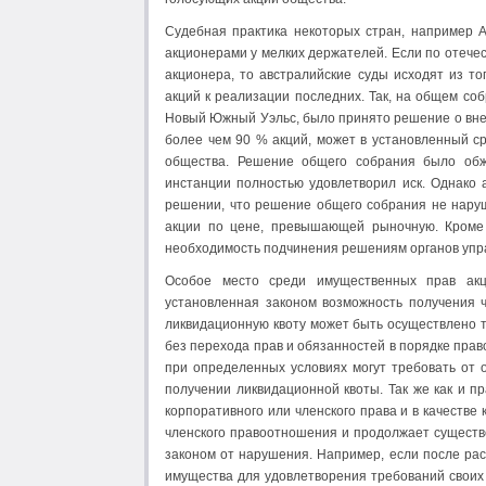
Судебная практика некоторых стран, например 
акционерами у мелких дер­жателей. Если по отече
акционера, то австралийские суды исходят из то
акций к реализации последних. Так, на общем со
Новый Южный Уэльс, было принято решение о внес
более чем 90 % акций, может в установленный ср
общества. Решение общего собрания было обж
инстанции полностью удовлетворил иск. Однако а
решении, что решение общего собрания не наруша
акции по цене, превышающей рыноч­ную. Кроме 
необходимость подчинения решениям органов упра
Особое место среди имущественных прав акц
установленная законом возможность получения 
ликвидационную квоту может быть осуществлено т
без перехода прав и обязанностей в порядке прав
при определенных условиях могут требовать от 
получении ликвидационной квоты. Так же как и п
корпоративного или членского права и в качестве
членского правоотношения и продолжает существ
законом от нару­шения. Например, если после ра
имущества для удовлетворения требований своих 