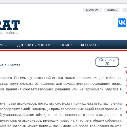
ГЛАВНАЯ
НОВОЕ
Т
РНЫЕ
ДОБАВИТЬ РЕФЕРАТ
ПОИСК
КОНТАКТЫ
Страница
20
ые общества
П
ванию. По смыслу назван­ной статьи только решения общего собрания
ства, могут служить основанием для осуществления по­следними права
отив принятия соответствующего решения или не принимали участия в
кие права акционе­ров, постольку оно может принадлежать только членам
м голосующих акций. Владельцы привилегиро­ванных акций таким правом не
й указанным правом обладают лишь внесенные в реестр акционеров в
ления списка акционеров, имеющих право на участие в общем собрании,
вания по которым может повлечь возникновение права требования выкупа