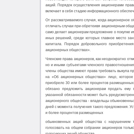
акций. Порядок осуществления акционерами права
включает в себя стадию информационного обеспече
От рассматриваемого случая, когда акционерное о
отличать случаи при-обретеивя акционерным обще
само делает акционерам предложение о покупке и
иных решений, среди которых главное место за
капитала. Порядок добровольно­го приобретени
акционерных обществах».
Членские права акционеров, как неоднократно от
но и иными субъекта­ми членского правоотношения
члены общества имеют права требовать выкупа пр
на «Об акционерных обществах» лицо, которое
приобрело 30 или более процентов размещенных 
обязано предложить акционерам продать ему 
указанной обязанности может быть рредусмотрен
акционерного общества - владельцы обыкновенных
дней с момента получения такого предложения. У
и более процентов размещенных
обыкновенных акций общества с нарушением т
голосовать на общем собрании акцио­неров тольк
голосующих акций общества.