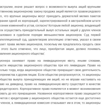
Австралии, иначе решает вопрос о возможности выкупа акций крупными
ственному акционерному закону продажа акций явля­ется правом рядового
го, что крупные акционеры могут принудить держателей мелких пакетов
брании одной из корпораций, заре­гистрированной в австралийском штате
ении изменений в устав, согласно' Которым любой акционер, владеющий
ок осуществить принудительный выкуп остальных акций у других членов
аловано в судебном порядке меньшинством ак­ционеров. Суд первой
пел­ляционный суд, удовлетворив апелляцию ответчика, указал в своем
ет права мелких акционеров, по­скольку им предлагалось продать свои
этого было отмечено, что лицо, приобретая акции, должно пони­мать
вления акционерно­го общества'.
ионера занимает право на ликвидационную квоту, иными словами,
части имущества акционерного общества при его ликвидации. Право на
олько тогда, ко­гда акционерное общество прекращает свою деятельность
опреемства к другим лицам. Если общество реорганизуется, то акционеры
общества выкупа принадлежащих им акций, но не вправе настаивать на
раво на дивиденд, право на ликвидационную квоту существует в качестве
 кредиторского. Корпоративное право появляется в момент возникновения
овать до его прекращения. Названное корпоративное право защищается
счетов с кредиторами у акционерного обще­ства остается еще достаточно
членов, а ликвидационная комиссия отказывает им в этом, то акционе­ры