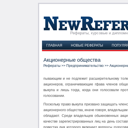
ГЛАВНАЯ
НОВЫЕ РЕФЕРАТЫ
ПОПУЛЯ
Акционерные общества
Рефераты
>>
Предпринимательство
>> Акционерн
пывающим и не подлежит расширительному толко
акционеров, ограничивающие гфава членов обще
выкупа и лишь тогда, когда они голосовали пр
голосовании.
Поскольку право выкупа призвано защищать членс
акционерного обще­ства, иначе говоря, владельца
обладают. Среди владельцев обыкновенных акци
качестве зарегистрированных лиц на день состав
повестка дня которого вклю­чает вопросы голосо