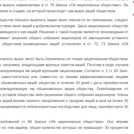
 выку­па зафиксирован в ст. 76 Закона «Об акционерных обществах». Он
ния и стадию, на которой происхо­дит сам выкуп акций обществом.
бщество обязано вы­купать акции своих членов по их требованию, следует
ством своих акций в добровольном порядке. Здесь акционерное общество
меющихся у них акций. Решение о такой покупке является производным от
нимает решение общего соб­рания акционеров об уменьшении уставного
я обществом размещенных акций установлен в ст. 72, 73 За­кона «Об
мечалось выше, могут быть ограничены не только акционерным обществом,
, например, владельцами крупных пакетов ак­ций. Поэтому в ряде случаев
инадлежащих им акций крупными акционерами. Согласно п. 2 ст. 80 Зако­
 самостоятельно или совмест­но со своими аффилированными лицами
обыкновенных акций общества, в течение 30 дней с даты при­обретения
принадлежащие им обыкновенные акции общества. Освобождение от
о уставом общества либо решением общего собра­ния акционеров. Члены
 акций вправе принять предложение о продаже акций в срок не более 30
станавливаются неблагоприят­ные последствия для лица, приобретшего 30
ребований ст. 80 Закона «Об акционерных обществах». Оно вправе
о по тем акциям, общее количество которых не превышает 30 про­центов