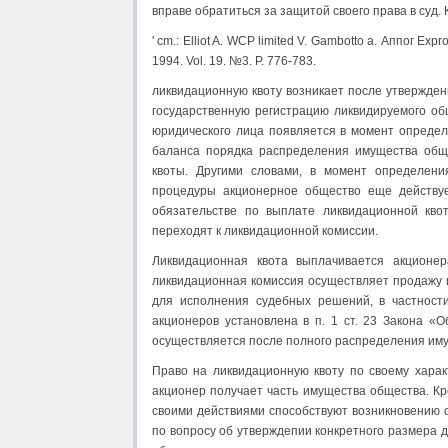
вправе обратиться за защитой своего права в суд.
' cm.: Elliot A. WCP limited V. Gambotto а. Аппог Expro
1994. Vol. 19. №3. P. 776-783.
ликвидационную квоту возникает после утвержден
государственную регист­рацию ликвидируемого об
юридического лица появляется в момент опреде
баланса порядка распределения имущества общ
квоты. Другими словами, в момент опреде­лен
процедуры акционерное общество еще действуе
обязательстве по выплате ликвида­ционной кв
переходят к ликвидационной комиссии.
Ликвидационная квота выплачивается акционе
ликвидационная комиссия осуществляет продажу и
для исполнения судебных решений, в частности
акционеров установлена в п. 1 ст. 23 Закона «
осуществляется после полного распределе­ния и
Право на ликвидационную квоту по своему харак
акционер получает часть имущества общества. Кр
своими действиями способствуют возникновению о
по вопросу об утверждепии конкретного размера д