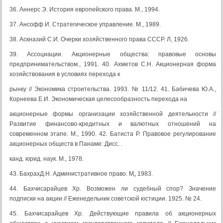
36. Аннерс Э. История европейского права. М., 1994.
37. Ансофф И. Стратегическое управление. М., 1989.
38. Аскназий С.И. Очерки хозяйственного права СССР. Л, 1926.
39. Ассоциации. Акционерные общества: правовые основы
предпринимательст­вом., 1991. 40. Ахметов С.Н. Акционерная форма
хозяйствования в условиях перехода к
рынку // Экономика строительства. 1993. № 11/12. 41. Бабичева Ю.А.,
Корнеева Е.И. Экономическая целесообразность перехода на
акционерные формы организации хозяйственной деятельности //
Развитие финансо­во-кредитных и валютных отношений на
современном этапе. М., 1990. 42. Батиста P. Правовое регулирование
акционерных обществ в Панаме: Дисс. .
канд. юрид. наук. М., 1978.
43. БахрахД.Н. Административное право. М„ 1983.
44. Бахчисарайцев Хр. Возможен ли судебный спор? Значение
подписки на ак­ции // Еженедельник советской юстиции. 1925. № 24.
45. Бахчисарайцев Хр. Действующие правила об акционерных