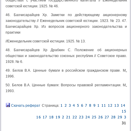
обществах с уча­стием государственного капитала // Еженедельник
советской юстиции. 1925. № 46.
46. Бахчисарайцев Хр. Заметки по действующему акционерному
законодатель­ству // Еженедельник советской юстиции. 1923. № 23. 47.
Бахчисарайцев Хр. Из вопросов акционерного законодательства и
практики
//Еженедельник советской юстиции. 1925. № 13.
48. Бахчисарайцев Хр Драбкин С. Положение об акционерных
обществах и за­конодательство союзных республик // Советское право.
1928. № 6.
49. Белов В.А. Ценные бумаги в российском гражданском праве. М„
1996.
50. Белов В.А. Ценные бумаги: Вопросы правовой регламентации. М„
1993.
Скачать реферат
Страница: