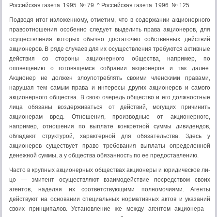
Российская газета. 1995. № 79. ^ Российская газета. 1996. № 125.
Подводя итог изложенному, отметим, что в содержании акционерного
правоотношения особенно следует выделить права акционеров, для
осущест­вления которых обычно достаточно собственных действий
акционеров. В ря­де случаев для их осуществления требуются активные
действия со стороны акционерного общества, например, по
оповещению о готовящемся собрании акционеров и так далее.
Акционер не должен злоупотреблять своими член­скими правами,
нарушая тем самым права и интересы других акционеров и самого
акционерного общества. В свою очередь общество и его должностные
лица обязаны воздерживаться от действий, могущих причинить
акционерам вред. Отношения, производные от акционерного,
например, отношения по выплате конкретной суммы дивидендов,
обладают структурой, характерной для обязательства. Здесь у
акционеров существует право требования выплаты определенной
денежной суммы, а у общества обязанность по ее предоставле­нию.
Часто в крупных акционерных обществах акционеры и юридическое ли­
цо — эмитент осуществляют взаимодействие посредством своих
агентов, на­деляя их соответствующими полномочиями. Агенты
действуют на основании специальных нормативных актов и указаний
своих принципалов. Установле­ние же между агентом акционера -