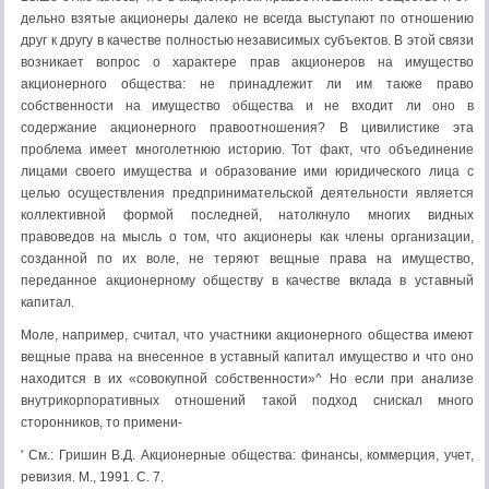
дельно взятые акционеры далеко не всегда выступают по отношению
друг к другу в качестве полностью независимых субъектов. В этой связи
возникает вопрос о характере прав акционеров на имущество
акционерного общества: не принадлежит ли им также право
собственности на имущество общества и не входит ли оно в
содержание акционерного правоотношения? В цивили­стике эта
проблема имеет многолетнюю историю. Тот факт, что объединение
лицами своего имущества и образование ими юридического лица с
целью осуществления предпринимательской деятельности является
коллективной формой последней, натолкнуло многих видных
правоведов на мысль о том, что акционеры как члены организации,
созданной по их воле, не теряют вещ­ные права на имущество,
переданное акционерному обществу в качестве вклада в уставный
капитал.
Моле, например, считал, что участники акционерного общества имеют
вещные права на внесенное в уставный капитал имущество и что оно
нахо­дится в их «совокупной собственности»^ Но если при анализе
внутрикорпо­ративных отношений такой подход снискал много
сторонников, то примени-
' См.: Гришин В.Д. Акционерные общества: финансы, коммерция, учет,
ревизия. М., 1991. С. 7.