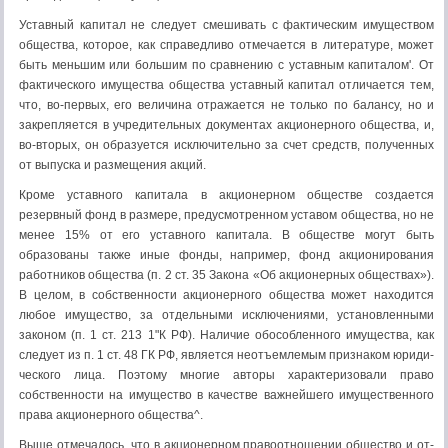
Уставный капитал не следует смешивать с фактическим имуществом
общества, которое, как справедливо отмечается в литературе, может
быть меньшим или большим по сравнению с уставным капиталом'. От
фактиче­ского имущества общества уставный капитал отличается тем,
что, во-первых, его величина отражается не только по балансу, но и
закрепляется в учреди­тельных документах акционерного общества, и,
во-вторых, он образуется ис­ключительно за счет средств, полученных
от выпуска и размещения акций.
Кроме уставного капитала в акционерном обществе создается
резервный фонд в размере, предусмотренном уставом общества, но не
менее 15% от его уставного капитала. В обществе могут быть
образованы также иные фонды, например, фонд акционирования
работников общества (п. 2 ст. 35 Закона «Об акционерных обществах»).
В целом, в собственности акционерного общества может находится
любое имущество, за отдельными исключениями, установ­ленными
законом (п. 1 ст. 213 1"К РФ). Наличие обособленного имущества, как
следует из п. 1 ст. 48 ГК РФ, является неотъемлемым признаком юриди­
ческого лица. Поэтому многие авторы характеризовали право
собственности на имущество в качестве важнейшего имущественного
права акционерного общества^.
Выше отмечалось, что в акционерном правоотношении общество и от­