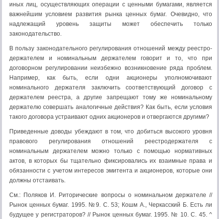
иных лиц, осуществляю­щих операции с ценными бумагами, является
важнейшим условием развития рынка ценных бумаг. Очевидно, что
надлежащий уровень защиты может обеспечить только
законодательство.
В пользу законодательного регулирования отношений между реестро­
держателем и номинальным держателем говорит и то, что при
договорном регулировании неизбежно возникновение ряда проблем.
Например, как быть, если одни акционеры уполномочивают
номинального держателя заключить соответствующий договор с
держателем реестра, а другие запрещают тому же номинальному
держателю совершать аналогичные действия? Как быть, если условия
такого договора устраивают одних акционеров и отвергаются другими?
Приведенные доводы убеждают в том, что добиться высокого уровня
правового регулирования отношений реестродержателя с
номинальным дер­жателем можно только с помощью нормативных
актов, в которых бы тща­тельно фиксировались их взаимные права и
обязанности с учетом интересов эмитента и акционеров, которые они
должны отстаивать.
См.: Поляков И. Риторические вопросы о номинальном держателе //
Рынок ценных бумаг. 1995. №9. С. 53; Кошм А., Черкасский Б. Есть ли
будущее у регистраторов? // Рынок ценных бумаг. 1995. № 10. С. 45. ^