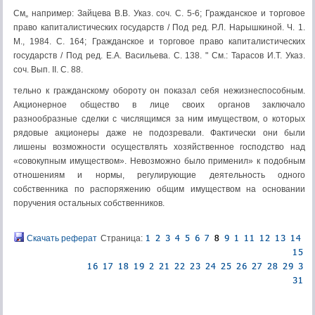
См„ например: Зайцева В.В. Указ. соч. С. 5-6; Гражданское и торговое
право капиталисти­ческих государств / Под ред. Р.Л. Нарышкиной. Ч. 1.
М., 1984. С. 164; Гражданское и торговое право капиталистических
государств / Под ред. Е.А. Васильева. С. 138. " См.: Тарасов И.Т. Указ.
соч. Вып. II. С. 88.
тельно к гражданскому обороту он показал себя нежизнеспособным.
Акцио­нерное общество в лице своих органов заключало
разнообразные сделки с числящимся за ним имуществом, о которых
рядовые акционеры даже не по­дозревали. Фактически они были
лишены возможности осуществлять хозяй­ственное господство над
«совокупным имуществом». Невозможно было при­менил» к подобным
отношениям и нормы, регулирующие деятельность одно­го
собственника по распоряжению общим имуществом на основании
поруче­ния остальных собственников.
Скачать реферат
Страница: