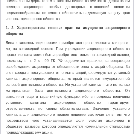
номинальным держателем и агентом об­щества-эмитента- держателем
реестра акционеров особых договорных от­ношений является
нецелесообразным, не сможет обеспечить надлежащую защиту прав
членов акционерного общества.
1. 2. Характеристика вещных прав на имущество акционерного
общества
Лица, становясь акционерами, приобретают право членства, как прави­
ло, на возмездной основе. При учреждении акционерного общества
право членства может быть приобретено только на возмездной основе,
поскольку в п. 2 ст. 99 ГК РФ содержится правило, запрещающее
освобождение акционе­ра от обязанности оплаты акций общества. За
счет средств, поступающих от оплаты акций, формируется уставный
капитал акционерного общества, кото­рый является имущественной
основой деятельности общества. Но уставный капитал - это не только
материальная база деятельности акционерного обще­ства. Он
выполняет еще и гарантийную функцию, ибо в пределах величины
уставного капитала акционерное общество гарантирует
ответственность по своим обязательствам. Значение уставного
капитала для акционерного пра­воотношения заключается в том, что
посредством него устанавливается доля участия акционера в
обществе, размеры которой определяются номинальной стоимостью
принадлежащих ему акций.