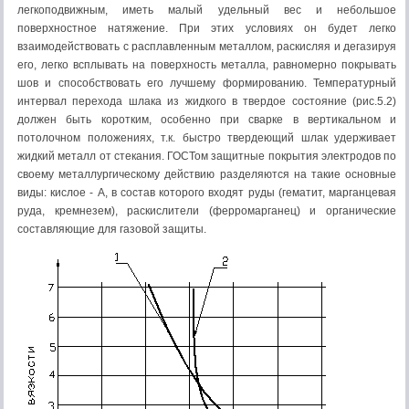
легкоподвижным, иметь малый удельный вес и небольшое
поверхностное натяжение. При этих условиях он будет легко
взаимодействовать с расплавленным металлом, раскисляя и дегазируя
его, легко всплывать на поверхность металла, равномерно покрывать
шов и способствовать его лучшему формированию. Температурный
интервал перехода шлака из жидкого в твердое состояние (рис.5.2)
должен быть коротким, особенно при сварке в вертикальном и
потолочном положениях, т.к. быстро твердеющий шлак удерживает
жидкий металл от стекания. ГОСТом защитные покрытия электродов по
своему металлургическому действию разделяются на такие основные
виды: кислое - А, в состав которого входят руды (гематит, марганцевая
руда, кремнезем), раскислители (ферромарганец) и органические
составляющие для газовой защиты.