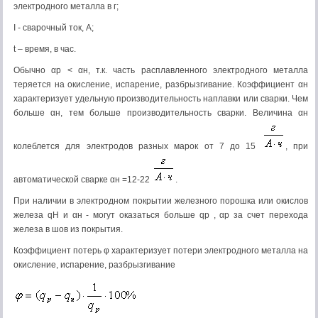
электродного металла в г;
I - сварочный ток, А;
t – время, в час.
Обычно αр < αн, т.к. часть расплавленного электродного металла
теряется на окисление, испарение, разбрызгивание. Коэффициент αн
характеризует удельную производительность наплавки или сварки. Чем
больше αн, тем больше производительность сварки. Величина αн
колеблется для электродов разных марок от 7 до 15
, при
автоматической сварке αн =12-22
.
При наличии в электродном покрытии железного порошка или окислов
железа qH и αн - могут оказаться больше qp , αр за счет перехода
железа в шов из покрытия.
Коэффициент потерь φ характеризует потери электродного металла на
окисление, испарение, разбрызгивание