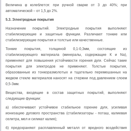
Величина φ колеблется: при ручной сварке от 3 до 40%; при
автоматической – от 1,5 до 2%.
5.3. Электродные покрытия
Назначение покрытий. Электродные покрытия выполняют
стабилизирующие и защитные функции. Различают тонкие или
стабилизирующие покрытия и толстые или качественные.
Тонкие покрытия, толщиной 0,1-0,3мм, состоящие из
стабилизирующего материала (минералы, содержащие К и Nа),
применяют для повышения устойчивости горения дуги. Сейчас такие
покрытия для электродов не применяют. Толстые покрытия,
образованные из тонкоразмолотых и тщательно перемешанных на
жидком стекле материалов наносят на стержни под давлением слоем
0,5-3мм.
Вещества, входящие в состав защитных покрытий, выполняют
следующие функции:
а) обеспечивают устойчивое стабильное горение дуги, усиливая
ионизацию дугового пространства (стабилизаторы - поташ, калиевая
селитра, мел и силикат калия);
б) предохраняют расплавленный металл от вредного воздействия