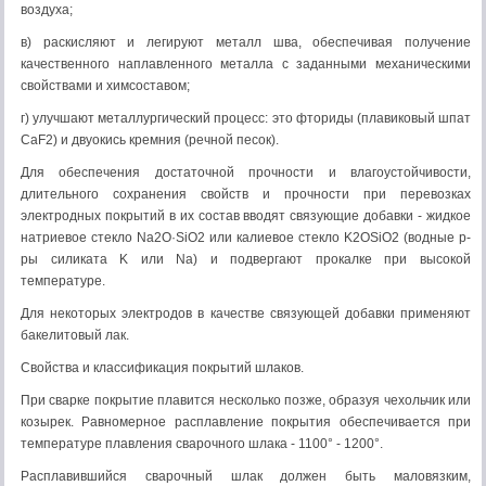
воздуха;
в) раскисляют и легируют металл шва, обеспечивая получение
качественного наплавленного металла с заданными механическими
свойствами и химсоставом;
г) улучшают металлургический процесс: это фториды (плавиковый шпат
CaF2) и двуокись кремния (речной песок).
Для обеспечения достаточной прочности и влагоустойчивости,
длительного сохранения свойств и прочности при перевозках
электродных покрытий в их состав вводят связующие добавки - жидкое
натриевое стекло Na2O·SiО2 или калиевое стекло K2OSiО2 (водные р-
ры силиката K или Na) и подвергают прокалке при высокой
температуре.
Для некоторых электродов в качестве связующей добавки применяют
бакелитовый лак.
Свойства и классификация покрытий шлаков.
При сварке покрытие плавится несколько позже, образуя чехольчик или
козырек. Равномерное расплавление покрытия обеспечивается при
температуре плавления сварочного шлака - 1100° - 1200°.
Расплавившийся сварочный шлак должен быть маловязким,