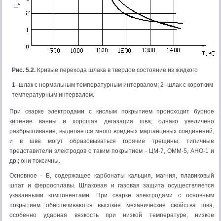
Рис. 5.2.
Кривые перехода шлака в твердое состояние из жидкого
1–шлак с нормальным температурным интервалом; 2–шлак с коротким
температурным интервалом.
При сварке электродами с кислым покрытием происходит бурное
кипение ванны и хорошая дегазация шва; однако увеличено
разбрызгивание, выделяется много вредных марганцевых соединений,
и в шве могут образовываться горячие трещины; типичные
представители электродов с таким покрытием - ЦМ-7, ОММ-5, АНО-1 и
др.; они токсичны.
Основное - Б, содержащее карбонаты кальция, магния, плавиковый
шпат и ферросплавы. Шлаковая и газовая защита осуществляется
указанными компонентами. При сварке электродами с основным
покрытием обеспечиваются высокие механические свойства шва,
особенно ударная вязкость при низкой температуре, низкое