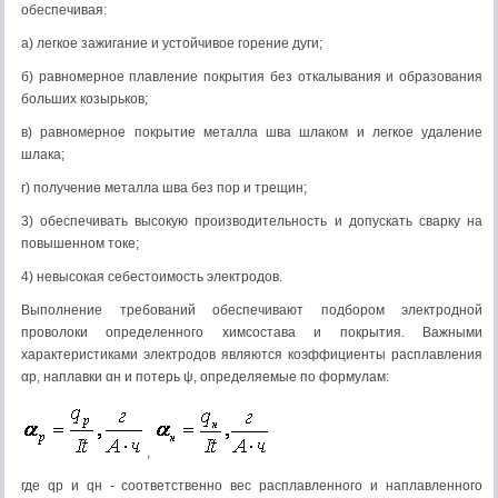
обеспечивая:
а) легкое зажигание и устойчивое горение дуги;
б) равномерное плавление покрытия без откалывания и образования
больших козырьков;
в) равномерное покрытие металла шва шлаком и легкое удаление
шлака;
г) получение металла шва без пор и трещин;
3) обеспечивать высокую производительность и допускать сварку на
повышенном токе;
4) невысокая себестоимость электродов.
Выполнение требований обеспечивают подбором электродной
проволоки определенного химсостава и покрытия. Важными
характеристиками электродов являются коэффициенты расплавления
αр, наплавки αн и потерь ψ, определяемые по формулам:
,
где qp и qн - соответственно вес расплавленного и наплавленного