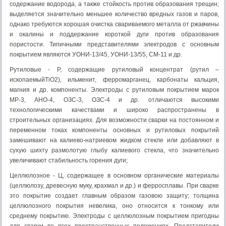
содержание водорода, а также стойкость против образования трещин;
выделяется значительно меньшее количество вредных газов и паров,
однако требуются хорошая очистка свариваемого металла от ржавчины
и окалины и поддержание короткой дуги против образования
пористости. Типичными представителями электродов с основным
покрытием являются УОНИ-13/45, УОНИ-13/55, СМ-11 и др.
Рутиловые - Р, содержащие рутиловый концентрат (рутил –
ископаемыйTiO2), ильменит, ферромарганец, карбонаты кальция,
магния и др. компоненты. Электроды с рутиловым покрытием марок
МР-3, АНО-4, ОЗС-3, ОЗС-4 и др. отличаются высокими
технологическими качествами и широко распространены в
строительных организациях. Для возможности сварки на постоянном и
переменном токах компоненты основных и рутиловых покрытий
замешивают на калиево-натриевом жидком стекле или добавляют в
сухую шихту размолотую глыбу калиевого стекла, что значительно
увеличивают стабильность горения дуги;
Целлюлозное - Ц, содержащее в основном органические материалы
(целлюлозу, древесную муку, крахмал и др.) и ферросплавы. При сварке
это покрытие создает главным образом газовою защиту; толщина
целлюлозного покрытия невелика, оно относится к тонкому или
среднему покрытию. Электроды с целлюлозным покрытием пригодны