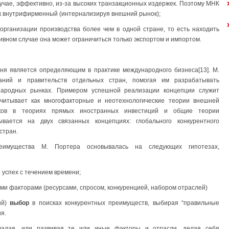
случае, эффективно, из-за высоких транзакционных издержек. Поэтому МНК
к внутрифирменный (интернализируя внешний рынок);
рганизации производства более чем в одной стране, то есть находить
вном случае она может ограничиться только экспортом и импортом.
дня является определяющим в практике международного бизнеса[13]. М.
аний и правительств отдельных стран, помогая им разрабатывать
народных рынках. Примером успешной реализации концепции служит
учитывает как многофакторные и неотехнологические теории внешней
нков в теориях прямых иностранных инвестиций и общие теории
вается на двух связанных концепциях: глобального конкурентного
стран.
реимущества М. Портера основывалась на следующих гипотезах,
 успех с течением времени;
ми факторами (ресурсами, спросом, конкуренцией, набором отраслей)
ый)
выбор
в поисках конкурентных преимуществ, выбирая “правильные
я.
адая, или развивая те или иные факторы и отрасли, делая себя