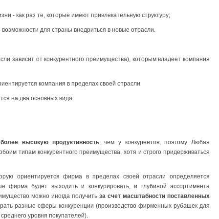
зни - как раз те, которые имеют привлекательную структуру;
 возможности для страны внедриться в новые отрасли.
асли зависит от конкурентного преимущества), которым владеет компания
ориентируется компания в пределах своей отрасли
ся на два основных вида:
т
более высокую продуктивность
, чем у конкурентов, поэтому Любая
обоим типам конкурентного преимущества, хотя и строго придерживаться
торую ориентируется фирма в пределах своей отрасли определяется
ые фирма будет выходить и конкурировать, и глубиной ассортимента
еимущество можно иногда получить
за счет масштабности поставленных
ирать разные сферы конкуренции (производство фирменных рубашек для
среднего уровня покупателей).