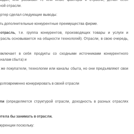
ной отрасли.
Портер сделал следующие выводы:
ать дополнительные конкурентные преимущества фирме.
я
отрасль
, т.е. группа конкурентов, производящих товары и услуги и
асль основывается на общности технологий). Отрасли, в свою очередь,
е
включает в себя продукты со сходными источниками конкурентного
аналам сбыта) и
те же покупатели, технологии или каналы сбыта, но они предъявляют свои
 долговременно конкурировать в своей отрасли
сли
(определяется структурой отрасли, доходность в разных отраслях
тела бы занимать в отрасли.
уренции поскольку: