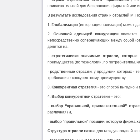
привлекательной для базирования фирм той или и
В результате исследования стран и отраслей М. 
1.
Глобализация
(интернационализация) может д
2.
Основной единицей конкуренции
являетс
непосредственно соперничающих между собой (отр
делятся на:
·
стратегически значимые отрасли, которы
преимущества (по технологии, по потребителям, к
·
родственные отрасли
, у продукции которых - 
требования к конкурентному преимуществу
3.
Конкурентная стратегия
- это способ выгодно и
4.
Выбор конкурентной стратегии
– это:
·
выбор “правильной, привлекательной” отра
различная) и,
·
выбор “правильной” позиции, которую фирма хо
Структура отрасли важна
для международной конк