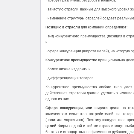
· требует различных ресурсов и навыков;
· зачастую отрасли, важные для высокого уровня жи
· изменение структуры отраслей создает реальные
Позицию в отрасли
для компании определяют:
· вид конкурентного преимущества (позиция в отр
и
· сфера конкуренции (широта целей), на которую 
Конкурентное преимущество
принципиально делит
· более низкие издержки и
· дифференциация товаров.
Конкурентное преимущество любого типа дае
действенная стратегия должна уделять внимание 
одного из них.
Сфера конкуренции, или широта цели
, на ко
количеством сегментов потребителей, на котор
(политика маркетинга). Поэтому конкурентное пр
целей
. Фирмы одной и той же отрасли могут выб
богатых и стандартных нефирменных рубашек для 