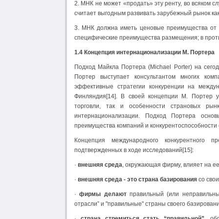
2. МНК не может «продать» эту ренту, во всяком 
считает выгодным развивать зарубежный рынок ка
3. МНК должна иметь ценовые преимущества от о
специфические преимущества размещения; в проти
1.4 Концепция интернационализации М. Портера
Подход Майкла Портера (Michael Porter) на сего
Портер выступает консультантом многих комп
эффективные стратегии конкуренции на между
Финляндия[14]. В своей концепции М. Портер 
торговли, так и особенности страновых ры
интернационализации. Подход Портера основы
преимущества компаний и конкурентоспособности 
Концепция международного конкурентного п
подтвержденных в ходе исследований[15]:
·
внешняя среда
, окружающая фирму, влияет на ее
·
внешняя среда - это страна базирования
со свои
·
фирмы делают
правильный (или неправильн
отрасли” и "правильные" страны своего базировани
·
страна стремиться стать “правильной”,
обл