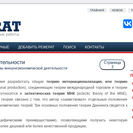
ГЛАВНАЯ
НОВОЕ
Т
РНЫЕ
ДОБАВИТЬ РЕФЕРАТ
ПОИСК
КОНТАКТЫ
тельности
Страница
3
вы внешнеэкономической деятельности
П
илия разработать общую
теорию интернационализации, или теорию
ational production), соединяющую теории международной торговли и теории
относится и
эклектическая теория МНК
(eclectic theory of the MNE),
 теории связано с тем, что автор «заимствовал» отдельные положения
номических теорий. Три основных положения теории Даннинга сводятся к
цифическими преимуществами), позволяющими получать некоторую
более дешевой или более качественной продукции;