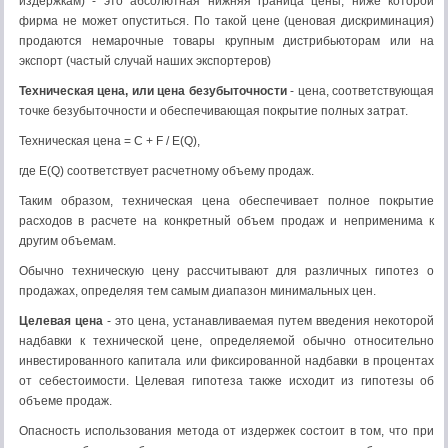
издержкам) - это абсолютная нижняя граница цены, ниже которой
фирма не может опуститься. По такой цене (ценовая дискриминация)
продаются немарочные товары крупным дистрибьюторам или на
экспорт (частый случай наших экспортеров)
Техническая цена, или цена безубыточности
- цена, соответствующая
точке безубыточности и обеспечивающая покрытие полных затрат.
Техническая цена = С + F / E(Q),
где E(Q) соответствует расчетному объему продаж.
Таким образом, техническая цена обеспечивает полное покрытие
расходов в расчете на конкретный объем продаж и неприменима к
другим объемам.
Обычно техническую цену рассчитывают для различных гипотез о
продажах, определяя тем самым диапазон минимальных цен.
Целевая цена
- это цена, устанавливаемая путем введения некоторой
надбавки к технической цене, определяемой обычно относительно
инвестированного капитала или фиксированной надбавки в процентах
от себестоимости. Целевая гипотеза также исходит из гипотезы об
объеме продаж.
Опасность использования метода от издержек состоит в том, что при