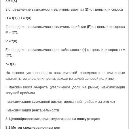
К =
f
(Х)
3)определение зависимости величины выручки
(
D
)
от цены или спроса
D
=
f
(
Y
),
D
=
f
(
X
)
4) определение зависимости величины прибыли
(Р)
от цены или спроса
Р =
f
(
Y
),
Р =
f
(
X
)
5) определение зависимости рентабельности
(
r
)
от цены или спроса
r
=
f
(
Y
),
r
=
f
(
X
)
На основе установленных зависимостей определяют оптимальные
варианты установления цены, исходя из целей ценовой политики:
· максимизация оборота (увеличение доли на рынке) максимизация
текущей прибыли
· максимизация суммарной дисконтированной прибыли за ряд лет
· максимизация рентабельности
3. Ценообразование, ориентированное на конкуренцию
3.1 Метод среднерыночных цен