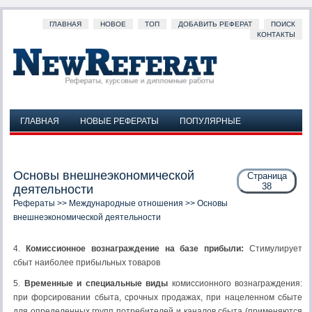
ГЛАВНАЯ
НОВОЕ
ТОП
ДОБАВИТЬ РЕФЕРАТ
ПОИСК
КОНТАКТЫ
ГЛАВНАЯ
НОВЫЕ РЕФЕРАТЫ
ПОПУЛЯРНЫЕ
ДОБАВИТЬ РЕФЕРАТ
ПОИСК
КОНТАКТЫ
Основы внешнеэкономической
Страница
38
деятельности
Рефераты
>>
Международные отношения
>> Основы
внешнеэкономической деятельности
4.
Комиссионное вознаграждение на базе прибыли:
Стимулирует
сбыт наиболее прибыльных товаров
5.
Временные и специальные виды
комиссионного вознаграждения:
при форсировании сбыта, срочных продажах, при нацеленном сбыте
для определенных групп потребителей и каналов сбыта (применяются