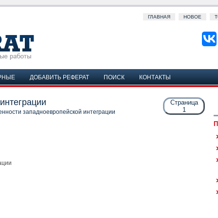
ГЛАВНАЯ
НОВОЕ
Т
РНЫЕ
ДОБАВИТЬ РЕФЕРАТ
ПОИСК
КОНТАКТЫ
интеграции
Страница
1
енности западноевропейской интеграции
П
ации