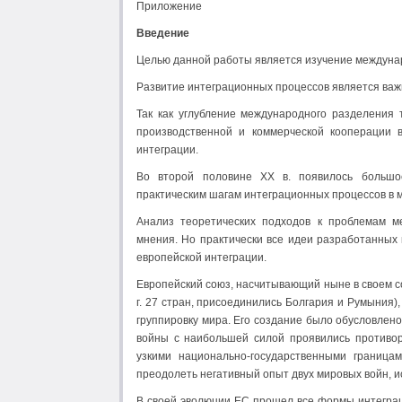
Приложение
Введение
Целью данной работы является изучение междунаро
Развитие интеграционных процессов является важ
Так как углубление международного разделения 
производственной и коммерческой кооперации 
интеграции.
Во второй половине XX в. появилось большое
практическим шагам интеграционных процессов в 
Анализ теоретических подходов к проблемам ме
мнения. Но практически все идеи разработанных
европейской интеграции.
Европейский союз, насчитывающий ныне в своем сос
г. 27 стран, присоединились Болгария и Румыния
группировку мира. Его создание было обусловлен
войны с наибольшей силой проявились противор
узкими национально-государственными граница
преодолеть негативный опыт двух мировых войн, и
В своей эволюции ЕС прошел все формы интегра