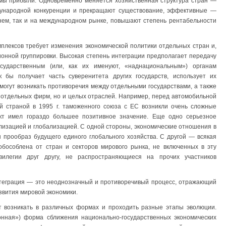
рмы прибыли. Одновременно меняется хозяйственная структура стран —
народной конкуренции и прекращают существование, эффективные —
ннем, так и на международном рынке, повышают степень рентабельности
плексов требует изменения экономической политики отдельных стран и,
онной группировки. Высокая степень интеграции предполагает передачу
осударственным (или, как их именуют, «наднациональным») органам
 бы получает часть суверенитета других государств, использует их
 могут возникать противоречия между отдельными государствами, а также
 отдельных фирм, но и целых отраслей. Например, перед автомобильной
 страной в 1995 г. таможенного союза с ЕС возникли очень сложные
кт имел гораздо большее позитивное значение. Еще одно серьезное
изацией и глобализацией. С одной стороны, экономические отношения в
 прообраз будущего единого глобального хозяйства. С другой — всякая
обособлена от стран и секторов мирового рынка, не включенных в эту
ивилегии друг другу, не распространяющиеся на прочих участников
нтеграция — это неоднозначный и противоречивый процесс, отражающий
звития мировой экономики.
 возникать в различных формах и проходить разные этапы эволюции.
нная») форма сближения национально-государственных экономических