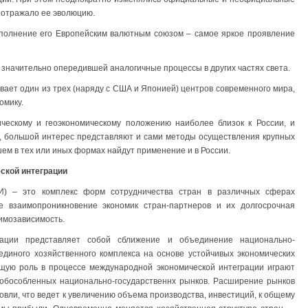
 отражало ее эволюцию.
полнение его Европейским валютным союзом – самое яркое проявление
, значительно опередившей аналогичные процессы в других частях света.
вает один из трех (наряду с США и Японией) центров современного мира,
омику.
ическому и геоэкономическому положению наиболее близок к России, и
о, большой интерес представляют и сами методы осуществления крупных
ем в тех или иных формах найдут применение и в России.
ской интеграции
И) – это комплекс форм сотрудничества стран в различных сферах
ое взаимопроникновение экономик стран-партнеров и их долгосрочная
аимозависимость.
рации представляет собой сближение и объединение национально-
единого хозяйственного комплекса на основе устойчивых экономических
ущую роль в процессе международной экономической интеграции играют
 обособленных национально-государственнх рынков. Расширение рынков
вли, что ведет к увеличению объема производства, инвестиций, к общему