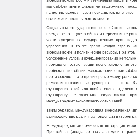
экономическому росту и увеличению массы и но
малоэффективные фирмы не выдерживают между
напротив, укрепляя свои позиции, как на внутре
своей хозяйственной деятельности.
Создание межгосударственных хозяйственных ком
прежде всего — учета общих интересов интеграци
части суверенных государственных прав надг
управления. В то же время каждая страна как
экономические и политические ресурсы. При этом
усложнение условий функционирования не только
промышленностью Турции после заключения этой
проблемы, но общий макроэкономический эффе
противоречие — это противоречие между регионал
рамках интеграционных группировок — это как бы
группировка в той или иной степени отделена, 
группировку; ее участники предоставляют пр
международных экономических отношений.
Таким образом, международная экономическая и
взаимодействие различных тенденций и сторон ра
Международная экономическая интеграция может
Простейшая (иногда ее называют «доинтеграцио