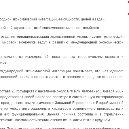
дной экономический интеграции, ее сущности, целей и задач.
нейшей характеристикой современного мирового хозяйства.
труда, интернационализации хозяйственной жизни, научно-технической,
в мировой экономике ведут к развитию международной экономической
 количество исследований, посвященных теоретическим основам и
мире.
ждународной экономической интеграции показывает, что нет единого
 концепций нашли свое практическое отражение в процессе становления
таве 25 государств с население около 670 млн. человек (c 1 января 2007
), представляет собой наиболее развитую и совершенную интеграционную
о прежде всего тем, что именно в Западной Европе после Второй мировой
ечия между интеграционным характером современного производства и
ми его функционирования. Важная причина состояла и в стремлении
сключить возможность возникновения их на континенте в будущем.
ции. При этом неоднократно изменялись официальные и неофициальные