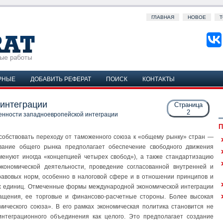
ГЛАВНАЯ
НОВОЕ
Т
РНЫЕ
ДОБАВИТЬ РЕФЕРАТ
ПОИСК
КОНТАКТЫ
интеграции
Страница
2
енности западноевропейской интеграции
П
собствовать переходу от таможенного союза к «общему рынку» стран —
ование общего рынка предполагает обеспечение свободного движения
именуют иногда «концепцией четырех свобод»), а также стандартизацию
кономической деятельности, проведение согласованной внутренней и
равовых норм, особенно в налоговой сфере и в отношении принципов и
х единиц. Отмеченные формы международной экономической интеграции
щения, ее торговые и финансово-расчетные стороны. Более высокая
мического союза». В его рамках экономическая политика становится не
интеграционного объединения как целого. Это предполагает создание