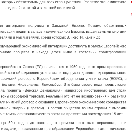
 которых обязательны для всех стран-участниц. Развитие экономического
 — с единой валютой и валютной политикой.
ая интеграция получила в Западной Европе. Помимо объективных
нтеграция подпитывалась идеями единой Европы, выдвигаемыми многими
лями и мыслителями, среди которых В. Гюго, И. Кант и др.
дународной экономической интеграции достигнута в рамках Европейского
онного процесса и находящегося ныне в состоянии трансформации
вропейского Союза (ЕС) начинается с 1950 года в котором произошло
ейского объединения угля и стали под руководством наднационального
парижский договор о Европейском объединении угля и стали (ЕОУС), в
 Бельгия, Нидерланды, Люксембург. Это была своего рода предыстория
ыла принята «Венская декларация» министров иностранных дел стран
зоны свободной торговли. Реальный отсчет ее возникновения и развития
сали Римский договор о создании Европейского экономического сообщества
томной энергии (Евратом). В состав общества вошли страны с высоким
кие темпы его экономического роста на протяжении последующих 15 лет.
онца 50-х годов до настоящего времени протекало неравномерно и
 и задачи, поставленные при образовании Европейского экономического