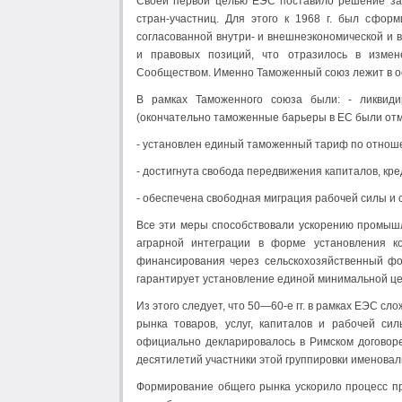
Своей первой целью ЕЭС поставило решение зад
стран-участниц. Для этого к 1968 г. был сфор
согласованной внутри- и внешнеэкономической и 
и правовых позиций, что отразилось в измен
Сообществом. Именно Таможенный союз лежит в о
В рамках Таможенного союза были: - ликвиди
(окончательно таможенные барьеры в ЕС были отме
- установлен единый таможенный тариф по отноше
- достигнута свобода передвижения капиталов, кре
- обеспечена свободная миграция рабочей силы и 
Все эти меры способствовали ускорению промыш
аграрной интеграции в форме установления к
финансирования через сельскохозяйственный фо
гарантирует установление единой минимальной це
Из этого следует, что 50—60-е гг. в рамках ЕЭС 
рынка товаров, услуг, капиталов и рабочей си
официально декларировалось в Римском договоре 
десятилетий участники этой группировки именова
Формирование общего рынка ускорило процесс п