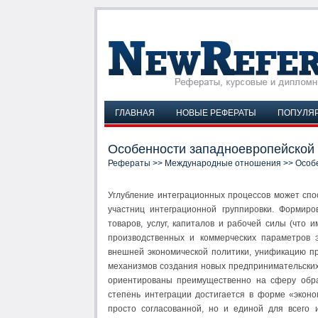
ГЛАВНАЯ
НОВЫЕ РЕФЕРАТЫ
ПОПУЛЯ
Особенности западноевропейской 
Рефераты
>>
Международные отношения
>> Особ
Углубление интеграционных процессов может спо
участниц интеграционной группировки. Формир
товаров, услуг, капиталов и рабочей силы (что 
производственных и коммерческих параметров э
внешней экономической политики, унификацию п
механизмов создания новых предпринимательски
ориентированы преимущественно на сферу обра
степень интеграции достигается в форме «эконо
просто согласованной, но и единой для всего 