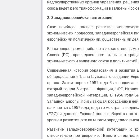
надгосударственных органов управления, решения
союза ведет к его трансформации в валютный союз
2. Западноевропейская интеграция
Свое наиболее полное развитие экономическ
экономических процессов, западноевропейская и
европейскими политическими, общественными деяте
В настоящее время наиболее высокая степень меж
Союза (ЕС), прошедшего все этапы интеграци
экономического и валютного союза в политический.
Современная история образования и развития Е
обнародование «Плана Шумана» о создании Европ
органа. Затем апреле 1951 года был подписан 
который вошли 6 стран — Франция, ФРГ, Италия,
западноевропейской интеграции. В 1956 году б
Западной Европы, призывающая к созданию в ней 
начинается с 1957 года, когда те же страны подпи
(ЕЭС) и договор Европейского сообщества по а
уровнем развития, что во многом определило высо
Развитие западноевропейской интеграции с к
относительно противоречиво. Вместе с тем, цели