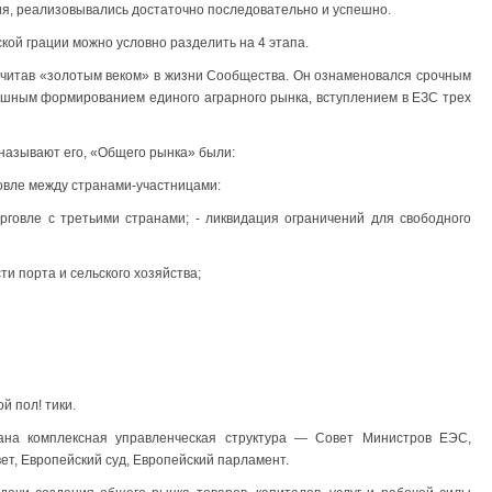
ия, реализовывались достаточно последовательно и успешно.
ой грации можно условно разделить на 4 этапа.
 считав «золотым веком» в жизни Сообщества. Он ознаменовался срочным
ешным формированием единого аграрного рынка, вступлением в ЕЗС трех
называют его, «Общего рынка» были:
говле между странами-участницами:
рговле с третьими странами; - ликвидация ограничений для свободного
ти порта и сельского хозяйства;
й пол! тики.
ана комплексная управленческая структура — Совет Министров ЕЭС,
ет, Европейский суд, Европейский парламент.