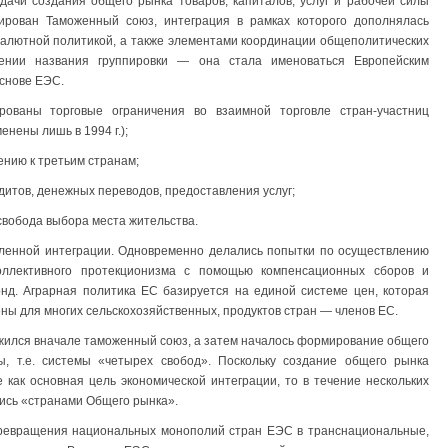
ачи создания общего рынка товаров, капиталов, услуг и рабочей силы
мирован Таможенный союз, интеграция в рамках которого дополнялась
валютной политикой, а также элементами координации общеполитических
ении названия группировки — она стала именоваться Европейским
снове ЕЭС.
рованы торговые ограничения во взаимной торговле стран-участниц
нены лишь в 1994 г.);
нию к третьим странам;
дитов, денежных переводов, предоставления услуг;
свобода выбора места жительства.
ленной интеграции. Одновременно делались попытки по осуществлению
оллективного протекционизма с помощью компенсационных сборов и
нд. Аграрная политика ЕС базируется на единой системе цен, которая
ны для многих сельскохозяйственных, продуктов стран — членов ЕС.
сложился вначале таможенный союз, а затем началось формирование общего
лы, т.е. системы «четырех свобод». Поскольку создание общего рынка
как основная цель экономической интеграции, то в течение нескольких
лись «странами Общего рынка».
ревращения национальных монополий стран ЕЭС в транснациональные,