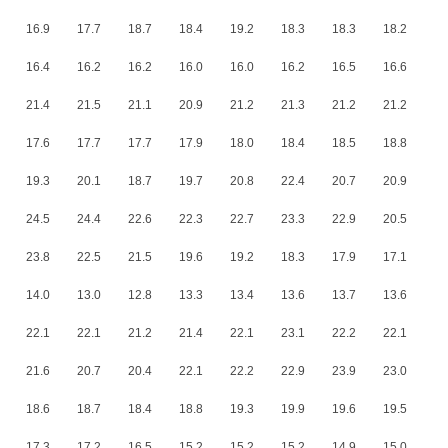
16.9
17.7
18.7
18.4
19.2
18.3
18.3
18.2
16.4
16.2
16.2
16.0
16.0
16.2
16.5
16.6
21.4
21.5
21.1
20.9
21.2
21.3
21.2
21.2
17.6
17.7
17.7
17.9
18.0
18.4
18.5
18.8
19.3
20.1
18.7
19.7
20.8
22.4
20.7
20.9
24.5
24.4
22.6
22.3
22.7
23.3
22.9
20.5
23.8
22.5
21.5
19.6
19.2
18.3
17.9
17.1
14.0
13.0
12.8
13.3
13.4
13.6
13.7
13.6
22.1
22.1
21.2
21.4
22.1
23.1
22.2
22.1
21.6
20.7
20.4
22.1
22.2
22.9
23.9
23.0
18.6
18.7
18.4
18.8
19.3
19.9
19.6
19.5
17.3
17.2
16.5
15.2
15.2
15.2
14.9
15.0