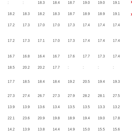
:
:
18.3
18.4
18.7
19.0
19.0
19.1
18.2
18.3
18.2
18.3
18.7
18.9
18.9
19.1
17.2
17.3
17.0
17.0
17.3
17.4
17.4
17.4
17.2
17.3
17.1
17.0
17.3
17.4
17.4
17.4
16.7
16.8
16.4
16.7
17.6
17.7
17.3
17.4
18.5
20.2
20.2
17.7
:
:
:
:
17.7
18.5
18.4
18.4
19.2
20.5
19.4
19.3
27.3
27.4
26.7
27.3
27.9
28.2
28.1
27.5
13.9
13.9
13.6
13.4
13.5
13.5
13.3
13.2
22.1
23.6
20.9
19.8
18.9
19.4
19.0
17.8
14.2
13.9
13.8
14.4
14.9
15.0
15.5
15.6