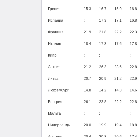
Греция
15.3
16.7
15.9
16.8
Испания
:
17.3
17.1
16.8
Франция
21.9
21.8
22.2
22.3
Италия
18.4
17.3
17.6
17.8
Кипр
:
:
:
:
Латвия
21.2
26.3
23.6
22.8
Литва
20.7
20.9
21.2
22.9
Люксембург
14.8
14.2
14.3
14.6
Венгрия
26.1
23.8
22.2
22.8
Мальта
:
:
:
:
Нидерланды
20.0
19.9
19.4
18.8
Австрия
20.4
20.8
20.6
17.4