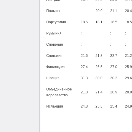
Польша
:
20.9
21.1
20.4
Португалия
18.6
18.1
18.5
18.5
Румыния
:
:
:
:
Словения
:
:
:
:
Словакия
21.6
21.8
22.7
21.2
Финляндия
27.4
26.5
27.0
25.9
Швеция
31.3
30.0
30.2
29.6
Объединенное
21.8
21.4
20.9
20.0
Королевство
Исландия
24.8
25.3
25.4
24.9