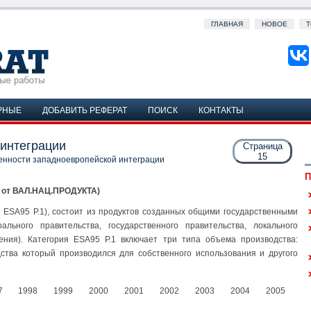
ГЛАВНАЯ
НОВОЕ
Т
РНЫЕ
ДОБАВИТЬ РЕФЕРАТ
ПОИСК
КОНТАКТЫ
интеграции
Страница
15
енности западноевропейской интеграции
П
 от ВАЛ.НАЦ.ПРОДУКТА)
 ESA95 P.1), состоит из продуктов созданных общими государственными
льного правительства, государственного правительства, локального
ния). Категория ESA95 P.1 включает три типа объема производства:
ства который производился для собственного использования и другого
7
1998
1999
2000
2001
2002
2003
2004
2005