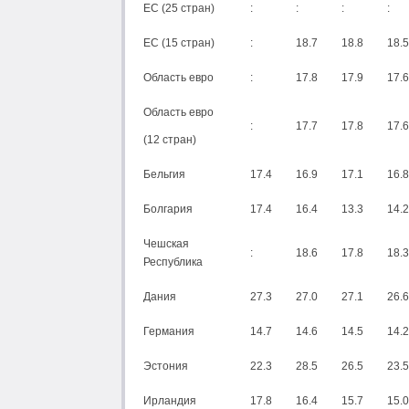
ЕС (25 стран)
:
:
:
:
ЕС (15 стран)
:
18.7
18.8
18.5
Область евро
:
17.8
17.9
17.6
Область евро
:
17.7
17.8
17.6
(12 стран)
Бельгия
17.4
16.9
17.1
16.8
Болгария
17.4
16.4
13.3
14.2
Чешская
:
18.6
17.8
18.3
Республика
Дания
27.3
27.0
27.1
26.6
Германия
14.7
14.6
14.5
14.2
Эстония
22.3
28.5
26.5
23.5
Ирландия
17.8
16.4
15.7
15.0