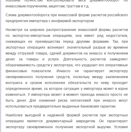
обязаны полностью контролировать весь документооборот по
инкассовым поручениям, акцептам, траттам и т.д.
Схема документооборота при инкассовой форме расчетов российского
предприятия-импортера с инофирмой-экспортером
Несмотря на широкое распространение инкассовой формы расчетов
по экспортно-импортным операциям, она имеет ряд недостатков,
снижающих ее преимущества перед другими формами. Так, при
экспортных операциях возникает значительный разрыв во времени
между отгрузкой товара, сдачей документов на инкассо и получением
денег за товары и услуги. Длительность расчетов замедляет
оборачиваемость средств у экспортера, что ухудшает его оперативные
финансовые показатели. Инкассо не гарантирует экспортеру
своевременного получения средств, поскольку между заключением
контракта и сроком исполнения обязательств по нему проходит
определенное время, за которое ситуация у импортера может в корне
измениться. У импортера может в момент прихода инкассо просто не
быть денег. Для снижения риска неплатежей при инкассо могут
использоваться предварительно выданные банковские гарантии.
Наиболее выгодной и надежной формой расчетов при экспортных
операциях является документарный аккредитив. Он гарантирует
экспортеру своевременное получение экспортной выручки. Условия