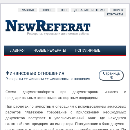
ГЛАВНАЯ
НОВОЕ
ТОП
ДОБАВИТЬ РЕФЕРАТ
ПОИСК
КОНТАКТЫ
ГЛАВНАЯ
НОВЫЕ РЕФЕРАТЫ
ПОПУЛЯРНЫЕ
ДОБАВИТЬ РЕФЕРАТ
ПОИСК
КОНТАКТЫ
Финансовые отношения
Страница
70
Рефераты
>>
Финансы
>> Финансовые отношения
Схема документооборота при документарном инкассо с
предварительным акцептом по экспортным операциям.
При расчетах по импортным операциям с использованием инкассовых
расчетов платежное требование с приложением необходимых
документов поступает в уполномо-ченный банк, где находится
валютный счет предприятия-импортера. Поступившие в банк документ
приходуются в специальной картотеке по внебалансовому счету. По