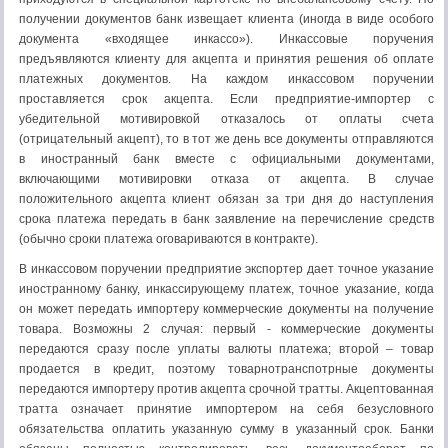
получении документов банк извещает клиента (иногда в виде особого
документа «входящее инкассо»). Инкассовые поручения
предъявляются клиенту для акцепта и принятия решения об оплате
платежных документов. На каждом инкассовом поручении
проставляется срок акцепта. Если предприятие-импортер с
убедительной мотивировкой отказалось от оплаты счета
(отрицательный акцепт), то в тот же день все документы отправляются
в иностранный банк вместе с официальными документами,
включающими мотивировки отказа от акцепта. В случае
положительного акцепта клиент обязан за три дня до наступления
срока платежа передать в банк заявление на перечисление средств
(обычно сроки платежа оговариваются в контракте).
В инкассовом поручении предприятие экспортер дает точное указание
иностранному банку, инкассирующему платеж, точное указание, когда
он может передать импортеру коммерческие документы на получение
товара. Возможны 2 случая: первый - коммерческие документы
передаются сразу после уплаты валюты платежа; второй – товар
продается в кредит, поэтому товарнотранспотрные документы
передаются импортеру против акцепта срочной тратты. Акцептованная
тратта означает принятие импортером на себя безусловного
обязательства оплатить указанную сумму в указанный срок. Банки