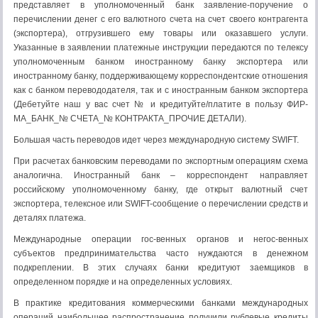
представляет в уполномоченный банк заявление-поручение о
перечислении денег с его валютного счета на счет своего контрагента
(экспортера), отгрузившего ему товары или оказавшего услуги.
Указанные в заявлении платежные инструкции передаются по телексу
уполномоченным банком иностранному банку экспортера или
иностранному банку, поддерживающему корреспондентские отношения
как с банком перевододателя, так и с иностранным банком экспортера
(Дебетуйте наш у вас счет № и кредитуйте/платите в пользу ФИР-
МА_БАНК_№ СЧЕТА_№ КОНТРАКТА_ПРОЧИЕ ДЕТАЛИ).
Большая часть переводов идет через международную систему SWIFT.
При расчетах банковским переводами по экспортным операциям схема
аналогична. Иностранный банк – корреспондент направляет
российскому уполномоченному банку, где открыт валютный счет
экспортера, телексное или SWIFT-сообщение о перечислении средств и
деталях платежа.
Международные операции гос-венных органов и негос-венных
субъектов предпринимательства часто нуждаются в денежном
подкреплении. В этих случаях банки кредитуют заемщиков в
определенном порядке и на определенных условиях.
В практике кредитования коммерческими банками международных
операций наибольшее распространение получили рублевые кредиты