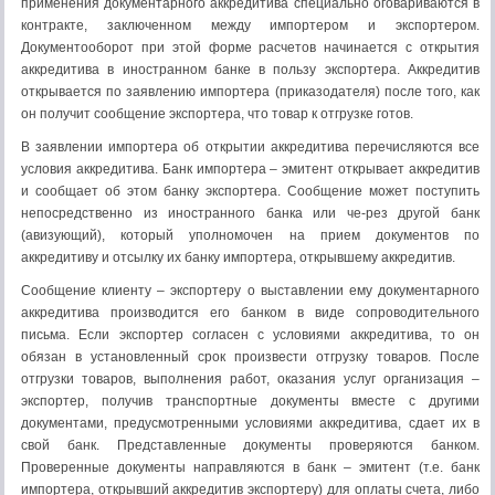
применения документарного аккредитива специально оговариваются в
контракте, заключенном между импортером и экспортером.
Документооборот при этой форме расчетов начинается с открытия
аккредитива в иностранном банке в пользу экспортера. Аккредитив
открывается по заявлению импортера (приказодателя) после того, как
он получит сообщение экспортера, что товар к отгрузке готов.
В заявлении импортера об открытии аккредитива перечисляются все
условия аккредитива. Банк импортера – эмитент открывает аккредитив
и сообщает об этом банку экспортера. Сообщение может поступить
непосредственно из иностранного банка или че-рез другой банк
(авизующий), который уполномочен на прием документов по
аккредитиву и отсылку их банку импортера, открывшему аккредитив.
Сообщение клиенту – экспортеру о выставлении ему документарного
аккредитива производится его банком в виде сопроводительного
письма. Если экспортер согласен с условиями аккредитива, то он
обязан в установленный срок произвести отгрузку товаров. После
отгрузки товаров, выполнения работ, оказания услуг организация –
экспортер, получив транспортные документы вместе с другими
документами, предусмотренными условиями аккредитива, сдает их в
свой банк. Представленные документы проверяются банком.
Проверенные документы направляются в банк – эмитент (т.е. банк
импортера, открывший аккредитив экспортеру) для оплаты счета, либо