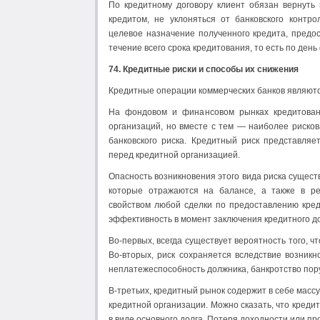
По кредитному договору клиент обязан вернуть 
кредитом, не уклоняться от банковского контр
целевое назначение полученного кредита, предос
течение всего срока кредитования, то есть по день
74. Кредитные риски и способы их снижения
Кредитные операции коммерческих банков являютс
На фондовом и финансовом рынках кредитован
организаций, но вместе с тем — наиболее рисков
банковского риска. Кредитный риск представля
перед кредитной организацией.
Опасность возникновения этого вида риска сущест
которые отражаются на балансе, а также в ре
свойством любой сделки по предоставлению кред
эффективность в момент заключения кредитного до
Во-первых, всегда существует вероятность того, ч
Во-вторых, риск сохраняется вследствие возник
неплатежеспособность должника, банкротство поруч
В-третьих, кредитный рынок содержит в себе масс
кредитной организации. Можно сказать, что креди
в виде основного долга. Потеря доходности или пр