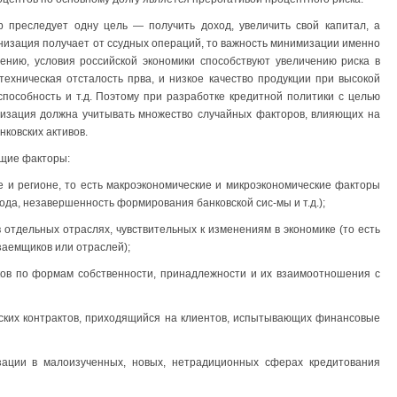
р преследует одну цель — получить доход, увеличить свой капитал, а
анизация получает от ссудных операций, то важность минимизации именно
лению, условия российской экономики способствуют увеличению риска в
техническая отсталость прва, и низкое качество продукции при высокой
оспособность и т.д. Поэтому при разработке кредитной политики с целью
низация должна учитывать множество случайных факторов, влияющих на
нковских активов.
ющие факторы:
не и регионе, то есть макроэкономические и микроэкономические факторы
­да, незавершенность формирования банковской сис-мы и т.д.);
 отдельных отраслях, чувствительных к изменениям в экономике (то есть
заемщиков или отраслей);
ков по формам собственности, принадлежности и их взаимоотношения с
вских контрактов, приходящийся на клиентов, испытывающих финансовые
зации в малоизученных, новых, нетрадиционных сферах кредитования