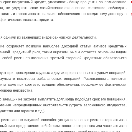
в срок полученный кредит, уплачивать банку проценты за пользование
оля, не ухудшать свое хозяйственно-финансовое состояние, соблюдать
тавить и гарантировать наличие обеспечения по кредитному договору в
 фактического возврата кредита.
я одними из важнейших видов банковской деятельности.
ие сохраняет позицию наиболее доходной статьи активов кредитных
анной. Кредитный риск, таким образом, был и остается основным видом
ет собой риск невыполнения третьей стороной кредитных обязательств
вует при проведении ссудных и других приравненных к ссудным операций,
зультате некоторых забалансовых операций. Рискованность является
ита даже при соответствующем обеспечении, поскольку ее фактическая
говора неизвестна.
то заемщик не захочет выплатить долг, когда подойдет срок его погашения.
новения непредвиденных обстоятельств (утрата заложенного имущества,
ителя или гаранта и т.д.)
у рискованных ситуаций, способствующих появлению риска потери активов
тный риск представляет собой возможность потери всех или части активов
оцентов по основному долгу является прерогативой процентного риска.