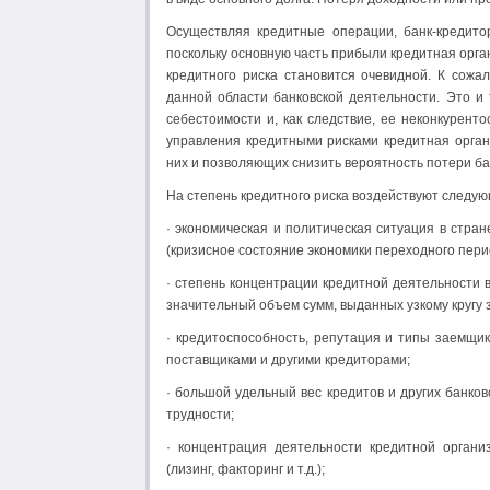
Осуществляя кредитные операции, банк-кредито
поскольку основную часть прибыли кредитная орг
кредитного риска становится очевидной. К сожа
данной области банковской деятельности. Это и 
себестоимости и, как следствие, ее неконкурент
управления кредитными рисками кредитная орга
них и позволяющих снизить вероятность потери ба
На степень кредитного риска воздействуют следу
· экономическая и политическая ситуация в стра
(кризисное состояние экономики переходного перио
· степень концентрации кредитной деятельности в
значительный объем сумм, выданных узкому кругу 
· кредитоспособность, репутация и типы заемщи
поставщиками и другими кредиторами;
· большой удельный вес кредитов и других банко
трудности;
· концентрация деятельности кредитной органи
(лизинг, факторинг и т.д.);