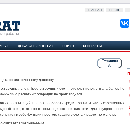
ГЛАВНАЯ
НОВОЕ
Т
РНЫЕ
ДОБАВИТЬ РЕФЕРАТ
ПОИСК
КОНТАКТЫ
Страница
87
П
дита по заключенному договору.
ой ссудный счет. Простой ссудный счет – это счет не клиента, а банка. По
каких-либо расчетных операций не производится.
овых организаций по товарообороту кредит банка и часть собственных
удный счет, с которого производятся все платежи, для осуществления
очетает в себе функции простого ссудного счета и расчетного счета.
ор считается заключенным.