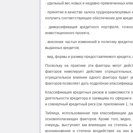
· удельный вес новых и недавно привлеченных кли
· принятие в качестве залога труднореализуемых
получить соответствующее обеспечение для креди
· диверсификация кредитного портфеля; точнос
инвестиционного проекта;
· внесение частых изменений в политику кредит
выданных кредитов;
· вид, формы и размер предоставляемого кредита, и
Поскольку на практике эти факторы могут дейс
факторов нивелирует действие отрицательных
отрицательное влияние одного фактора будет ув
факторов позволяет дать подробную классификаци
Классификация кредитных рисков в зависимости о
деятельности кредито­ра и заемщика по сферам и 
и совокупный кредитный риск (см. приложение 1, таб
Таблица, использованная при классификации да
основополагающих факторов. Кроме того, видно,
очередь, выступают как влияющие на степень и 
возникновения и степени воздействия на них 