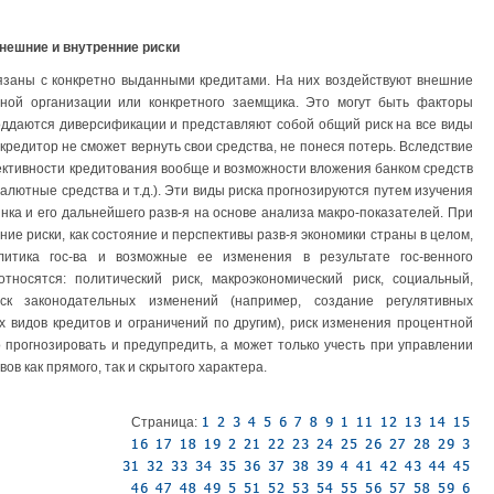
Внешние и внутренние риски
вязаны с конкретно выданными кредитами. На них воздействуют внешние
ной организации или конкретного заемщика. Это могут быть факторы
оддаются диверсификации и представляют собой общий риск на все виды
кредитор не сможет вернуть свои средства, не понеся потерь. Вследствие
фективности кредитования вообще и возможности вложения банком средств
валютные средства и т.д.). Эти виды риска прогнозируются путем изучения
нка и его дальнейшего разв-я на основе анализа макро-показателей. При
ие риски, как состояние и перспективы разв-я экономики страны в целом,
литика гос-ва и возможные ее изменения в результате гос-венного
носятся: политический риск, макроэкономический риск, социальный,
ск законодательных изменений (например, создание регулятивных
 видов кредитов и ограничений по другим), риск изменения процентной
о прогнозировать и предупредить, а может только учесть при управлении
в как прямого, так и скрытого характера.
Страница: