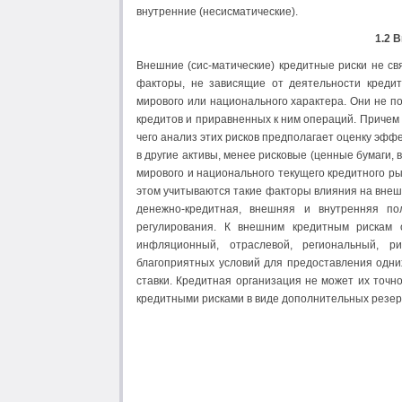
внутренние (несисматические).
1.2 
Внешние (сис-матические) кредитные риски не с
факторы, не зависящие от деятельности кредит
мирового или национального характера. Они не п
кредитов и приравненных к ним операций. Причем 
чего анализ этих рисков предполагает оценку эф
в другие активы, менее рисковые (ценные бумаги, 
мирового и национального текущего кредитного ры
этом учитываются такие факторы влияния на внешн
денежно-кредитная, внешняя и внутренняя по
регулирования. К внешним кредитным рискам от
инфляционный, отраслевой, региональный, ри
благоприятных условий для предоставления одних
ставки. Кредитная организация не может их точн
кредитными рисками в виде дополнительных резерво