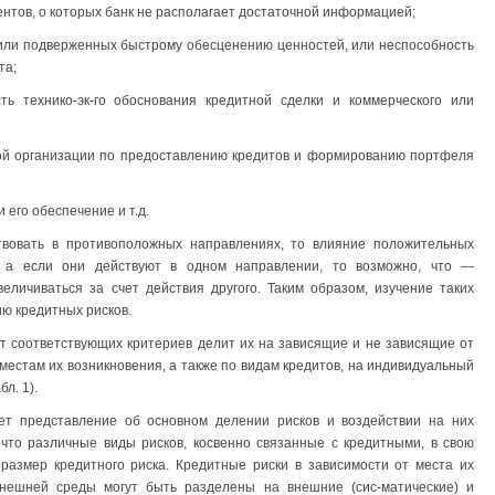
ентов, о которых банк не располагает достаточной информацией;
 или подверженных быстрому обесценению ценностей, или неспособность
та;
ть технико-эк-го обоснования кредитной сделки и коммерческого или
ной организации по предоставлению кредитов и формированию портфеля
 его обеспечение и т.д.
твовать в противоположных направлениях, то влияние положительных
, а если они действуют в одном направ­лении, то возможно, что —
еличиваться за счет действия другого. Таким образом, изучение таких
ю кредитных рисков.
т соответствующих критериев делит их на зависящие и не зависящие от
местам их возникновения, а также по видам кредитов, на индивидуальный
л. 1).
ет представление об основном делении рисков и воздействии на них
 что различные виды рисков, косвенно связанные с кредитными, в свою
размер кредитного риска. Кредитные риски в зависимости от места их
внешней среды могут быть разделены на внешние (сис-матические) и