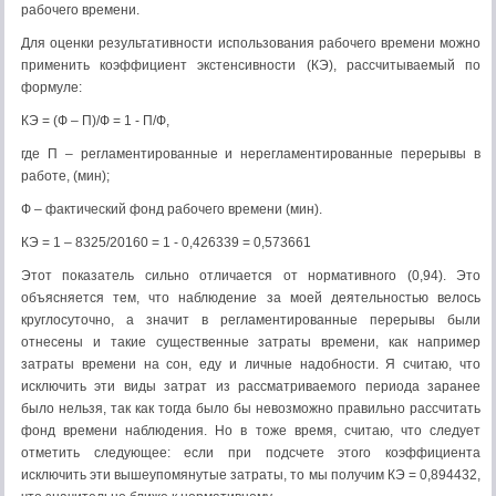
рабочего времени.
Для оценки результативности использования рабочего времени можно
применить коэффициент экстенсивности (КЭ), рассчитываемый по
формуле:
КЭ = (Ф – П)/Ф = 1 - П/Ф,
где П – регламентированные и нерегламентированные перерывы в
работе, (мин);
Ф – фактический фонд рабочего времени (мин).
КЭ = 1 – 8325/20160 = 1 - 0,426339 = 0,573661
Этот показатель сильно отличается от нормативного (0,94). Это
объясняется тем, что наблюдение за моей деятельностью велось
круглосуточно, а значит в регламентированные перерывы были
отнесены и такие существенные затраты времени, как например
затраты времени на сон, еду и личные надобности. Я считаю, что
исключить эти виды затрат из рассматриваемого периода заранее
было нельзя, так как тогда было бы невозможно правильно рассчитать
фонд времени наблюдения. Но в тоже время, считаю, что следует
отметить следующее: если при подсчете этого коэффициента
исключить эти вышеупомянутые затраты, то мы получим КЭ = 0,894432,