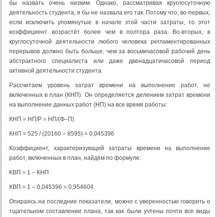
бы назвать очень низким. Однако, рассматривая круглосуточную
деятельность студента, я бы не назвала его так. Потому что, во-первых,
если исключить упомянутые в начале этой части затраты, то этот
коэффициент возрастёт более чем в полтора раза. Во-вторых, в
круглосуточной деятельности любого человека регламентированных
перерывов должно быть больше, чем за восьмичасовой рабочий день
абстрактного специалиста или даже двенадцатичасовой период
активной деятельности студента.
Рассчитаем уровень затрат времени на выполнение работ, не
включенных в план (КНП). Он определяется делением затрат времени
на выполнение данных работ (НП) на все время работы:
КНП = НП/Р = НП/(Ф–П)
КНП = 525 / (20160 – 8595) = 0,045396
Коэффициент, характеризующий затраты времени на выполнение
работ, включенных в план, найдём по формуле:
КВП = 1 – КНП
КВП = 1 – 0,045396 = 0,954604.
Опираясь на последние показатели, можно с уверенностью говорить о
тщательном составлении плана, так как были учтены почти все виды