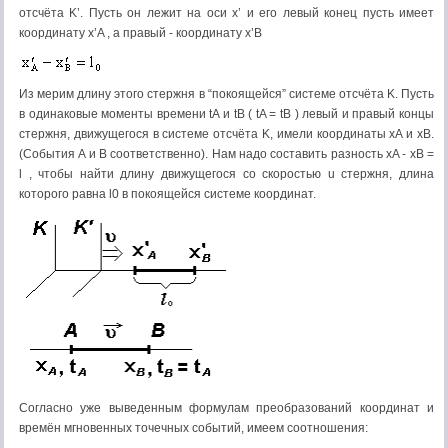
отсчёта K’. Пусть он лежит на оси x’ и его левый конец пусть имеет
координату x’A , а правый - координату x’B
Из мерим длину этого стержня в “покоящейся” системе отсчёта K. Пусть
в одинаковые моменты времени tA и tB ( tA = tB ) левый и правый концы
стержня, движущегося в системе отсчёта K, имели координаты xA и xB.
(События A и B соответственно). Нам надо составить разность xA - xB =
l , чтобы найти длину движущегося со скоростью u стержня, длина
которого равна l0 в покоящейся системе координат.
Согласно уже выведенным формулам преобразований координат и
времён мгновенных точечных событий, имеем соотношения: