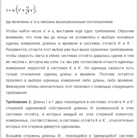
где величины a’ и a связаны вышеуказанным соотношением.
Чтобы найти числа a’ и a, выставим ещё одно требование. Обратим
внимание, что пока мы до конца не условились о выборе основных
единиц измерения длинны и времени в системах отсчета K и K ’.
Разумеется, отчасти этот выбор уже был выше ограничен требованием,
чтобы скорость света в обеих системах отсчёта давалась одним и тем
же числом c, которое мы учли, т.е. мы уже согласовали отчасти единицы
измерения скоростей в системах K и K’. Но единица скорости есть
только отношение единиц длины и времени. Поэтому остаётся
произвол в выборе единицы измерения либо длины, либо времени.
Фиксируем теперь окончательно этот произвол с помощью следующего
требования.
Требование 2.
Длины l и l’ двух покоящихся в системах отсчёта K и K’
стержней одинаковой собственной длинны l0 (измеренной в этих
системах отсчёта, в которых каждый из этих стержней покоится),
измеренные, соответственно, в системах отсчёта K и K’ , относительно
которых эти стержни движутся одинаковы.
Возьмём стержень длинны l0 , покоящийся в “движущейся” системе