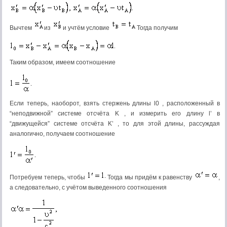
Вычтем
из
и учтём условие
Тогда получим
Таким образом, имеем соотношение
Если теперь, наоборот, взять стержень длины l0 , расположенный в
“неподвижной” системе отсчёта K , и измерить его длину l’ в
“движущейся” системе отсчёта K’ , то для этой длины, рассуждая
аналогично, получаем соотношение
Потребуем теперь, чтобы
Тогда мы придём к равенству
,
а следовательно, с учётом выведенного соотношения