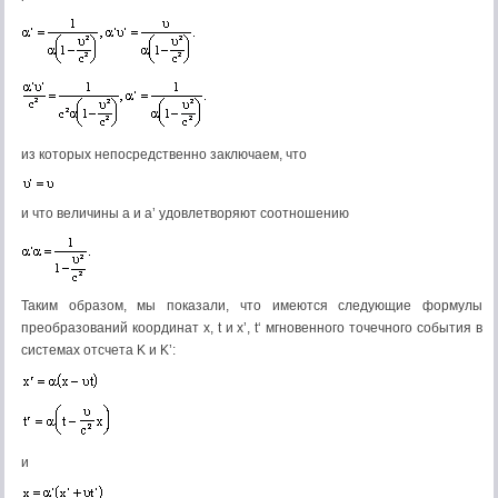
из которых непосредственно заключаем, что
и что величины a и a’ удовлетворяют соотношению
Таким образом, мы показали, что имеются следующие формулы
преобразований координат x, t и x’, t‘ мгновенного точечного события в
системах отсчета K и K’:
и