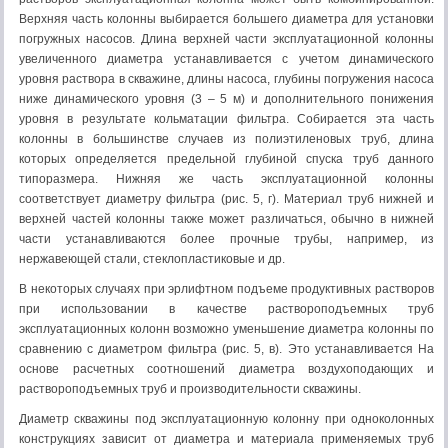
Верхняя часть колонны выбирается большего диаметра для установки
погружных насосов. Длина верхней части эксплуатационной колонны
увеличенного диаметра устанавливается с учетом динамического
уровня раствора в скважине, длины насоса, глубины погружения насоса
ниже динамического уровня (3 – 5 м) и дополнительного понижения
уровня в результате кольматации фильтра. Собирается эта часть
колонны в большинстве случаев из полиэтиленовых труб, длина
которых определяется предельной глубиной спуска труб данного
типоразмера. Нижняя же часть эксплуатационной колонны
соответствует диаметру фильтра (рис. 5, г). Материал труб нижней и
верхней частей колонны также может различаться, обычно в нижней
части устанавливаются более прочные трубы, например, из
нержавеющей стали, стеклопластиковые и др.
В некоторых случаях при эрлифтном подъеме продуктивных растворов
при использовании в качестве раствороподъемных труб
эксплуатационных колонн возможно уменьшение диаметра колонны по
сравнению с диаметром фильтра (рис. 5, в). Это устанавливается На
основе расчетных соотношений диаметра воздухоподающих и
раствороподъемных труб и производительности скважины.
Диаметр скважины под эксплуатационную колонну при одноколонных
конструкциях зависит от диаметра и материала применяемых труб