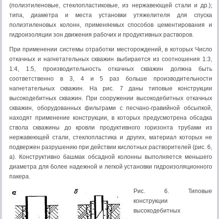
(полиэтиленовые, стеклопластиковые, из нержавеющей стали и др.);
типа, диаметра и места установки утяжелителя для спуска
полиэтиленовых колонн, применяемых способов цементирования и
гидроизоляции зон движения рабочих и продуктивных растворов.
При применении системы отработки месторождений, в которых Число
откачных и нагнетательных скважин выбирается из соотношения 1:3,
1:4, 1:5, производительность откачных скважин должна быть
соответственно в 3, 4 и 5 раз больше производительности
нагнетательных скважин. На рис. 7 даны типовые конструкции
высокодебитных скважин. При сооружении высокодебитных откачных
скважин, оборудованных фильтрами с песчано-гравийной обсыпкой,
находят применение конструкции, в которых предусмотрена обсадка
ствола скважины до кровли продуктивного горизонта трубами из
нержавеющей стали, стеклопластика и других, материал которых не
подвержен разрушению при действии кислотных растворителей (рис. 6,
а). Конструктивно башмак обсадной колонны выполняется меньшего
диаметра для более надежной и легкой установки гидроизоляционного
пакера.
Рис. 6. Типовые
конструкции
высокодебитных