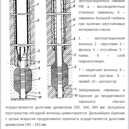
эксплуатационных скважин
ПВ: а – высокодебитные
откачные скважины; б –
скважины большой глубины
при наличии неустойчивых
интервалов ствола:
1 – эксплуатационная
колонна; 2 – хвостовик; 3 –
фильтр; 4 – отстойник; 5 –
пакер; 6 – слой
гидроизоляции;
7 – защитная колонна; 8 –
глинистый раствор; 9 –
гравий; 10 – центратор
Забуривание скважины и
бурение до продуктивного
горизонта обычно
осуществляются долотами диаметром 295, 346, 394 мм. Затрубное
пространство обсадной колонны цементируется. Дальнейшее бурение
с целью вскрытия продуктивного горизонта осуществляется долотами
диаметром 190 – 243 мм.