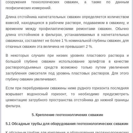
сооружения технологических скважин, а также по данным
геофизических измерений.
Длина отстойника нагнетательных скважин определяется количеством
взвесей, находящихся в рабочем растворе, подаваемом в скважину, и
временем между профилактическими ремонтами скважин. Обычно
длина отстойников в фильтрах, устанавливаемых в нагнетательных
скважинах, составляет не более 1 % номинальной глубины скважин, для
откачных скважин эта величина не превышает 2 %.
В некоторых случаях при низких уровнях пластового раствора и
большой глубине скважин использование эрлифтов в качестве
раствороподъемных средств возможно только путем увеличения
заглубления смесителя под уровень пластовых растворов. Для этого
глубину скважин увеличивают.
Если при перебуривании скважины ниже рудного горизонта последняя
вскрывает водоносный горизонт, то необходимо предусмотреть
цементацию затрубного пространства отстойника до нижней границы
фильтра.
5. Крепление геотехнолгичеких скважин
5.1 Обсадные трубы для оборудования геотехнологических скважин
К обсадным трубам для крепления и оборудования геотехнологических