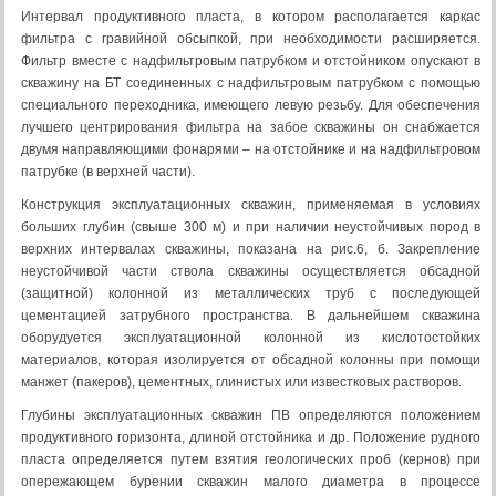
Интервал продуктивного пласта, в котором располагается каркас
фильтра с гравийной обсыпкой, при необходимости расширяется.
Фильтр вместе с надфильтровым патрубком и отстойником опускают в
скважину на БТ соединенных с надфильтровым патрубком с помощью
специального переходника, имеющего левую резьбу. Для обеспечения
лучшего центрирования фильтра на забое скважины он снабжается
двумя направляющими фонарями – на отстойнике и на надфильтровом
патрубке (в верхней части).
Конструкция эксплуатационных скважин, применяемая в условиях
больших глубин (свыше 300 м) и при наличии неустойчивых пород в
верхних интервалах скважины, показана на рис.6, б. Закрепление
неустойчивой части ствола скважины осуществляется обсадной
(защитной) колонной из металлических труб с последующей
цементацией затрубного пространства. В дальнейшем скважина
оборудуется эксплуатационной колонной из кислотостойких
материалов, которая изолируется от обсадной колонны при помощи
манжет (пакеров), цементных, глинистых или известковых растворов.
Глубины эксплуатационных скважин ПВ определяются положением
продуктивного горизонта, длиной отстойника и др. Положение рудного
пласта определяется путем взятия геологических проб (кернов) при
опережающем бурении скважин малого диаметра в процессе