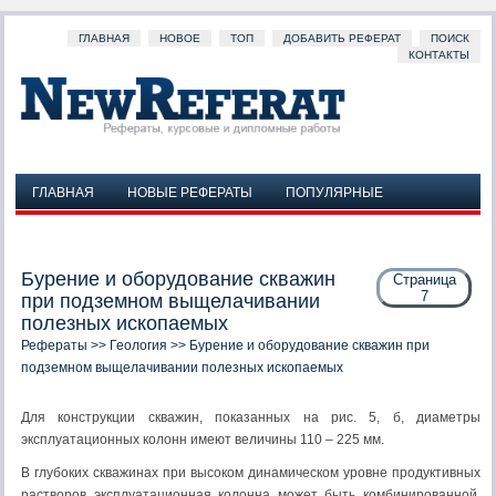
ГЛАВНАЯ
НОВОЕ
ТОП
ДОБАВИТЬ РЕФЕРАТ
ПОИСК
КОНТАКТЫ
ГЛАВНАЯ
НОВЫЕ РЕФЕРАТЫ
ПОПУЛЯРНЫЕ
ДОБАВИТЬ РЕФЕРАТ
ПОИСК
КОНТАКТЫ
Бурение и оборудование скважин
Страница
7
при подземном выщелачивании
полезных ископаемых
Рефераты
>>
Геология
>> Бурение и оборудование скважин при
подземном выщелачивании полезных ископаемых
Для конструкции скважин, показанных на рис. 5, б, диаметры
эксплуатационных колонн имеют величины 110 – 225 мм.
В глубоких скважинах при высоком динамическом уровне продуктивных
растворов эксплуатационная колонна может быть комбинированной.