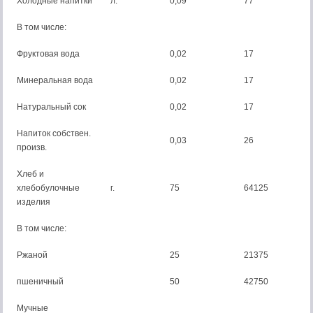
Холодные напитки
л.
0,09
77
В том числе:
Фруктовая вода
0,02
17
Минеральная вода
0,02
17
Натуральный сок
0,02
17
Напиток собствен.
0,03
26
произв.
Хлеб и
хлебобулочные
г.
75
64125
изделия
В том числе:
Ржаной
25
21375
пшеничный
50
42750
Мучные