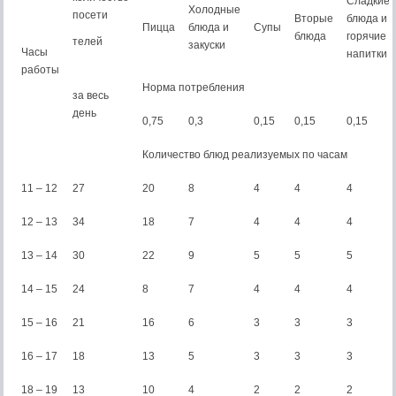
Сладкие
Холодные
посети
Вторые
блюда и
Пицца
блюда и
Супы
блюда
горячие
телей
закуски
Часы
напитки
работы
Норма потребления
за весь
день
0,75
0,3
0,15
0,15
0,15
Количество блюд реализуемых по часам
11 – 12
27
20
8
4
4
4
12 – 13
34
18
7
4
4
4
13 – 14
30
22
9
5
5
5
14 – 15
24
8
7
4
4
4
15 – 16
21
16
6
3
3
3
16 – 17
18
13
5
3
3
3
18 – 19
13
10
4
2
2
2