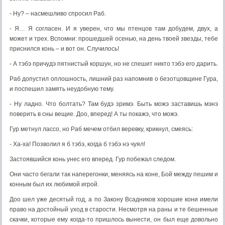
- Ну? – насмешливо спросил Раб.
- Я… Я согласен. И я уверен, что мы птенцов там добудем, двух, а
может и трех. Вспомни: прошедшей осенью, на день твоей звезды, тебе
приснился конь – и вот он. Случилось!
- А тэбэ причудэ пятнистый коршун, но не спешит никто тэбэ его дарить.
Раб допустил оплошность, лишний раз напомнив о безотцовщине Гура,
и поспешил замять неудобную тему.
- Ну ладно. Что болтать? Там будэ зримэ. Быть можэ заставишь мэнэ
поверить в сны вещие. Доо, вперед! А ты покажэ, что можэ.
Гур метнул лассо, но Раб мечем отбил веревку, крикнул, смеясь:
- Ха-ха! Позволил я б тэбэ, когда б тэбэ нэ чуял!
Застоявшийся конь унес его вперед. Гур побежал следом.
Они часто бегали так наперегонки, меняясь на коне, Бой между пешим и
конным был их любимой игрой.
Доо шел уже десятый год, а по Закону Всадников хорошие кони имели
право на достойный уход в старости. Несмотря на раны и те бешенные
скачки, которые ему когда-то пришлось вынести, он был еще довольно