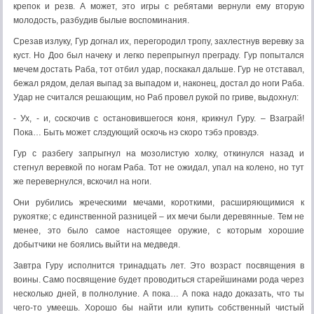
крепок и резв. А может, это игры с ребятами вернули ему вторую
молодость, разбудив былые воспоминания.
Срезав излуку, Гур догнал их, перегородил тропу, захлестнув веревку за
куст. Но Доо был начеку и легко перепрыгнул преграду. Гур попытался
мечем достать Раба, тот отбил удар, поскакал дальше. Гур не отставал,
бежал рядом, делая выпад за выпадом и, наконец, достал до ноги Раба.
Удар не считался решающим, но Раб провел рукой по гриве, выдохнул:
- Ух, - и, соскочив с остановившегося коня, крикнул Гуру. – Взаграй!
Пока… Быть может слэдующий оскочь нэ скоро тэбэ провэдэ.
Гур с разбегу запрыгнул на мозолистую холку, откинулся назад и
стегнул веревкой по ногам Раба. Тот не ожидал, упал на колено, но тут
же перевернулся, вскочил на ноги.
Они рубились жреческими мечами, короткими, расширяющимися к
рукоятке; с единственной разницей – их мечи были деревянные. Тем не
менее, это было самое настоящее оружие, с которым хорошие
добытчики не боялись выйти на медведя.
Завтра Гуру исполнится тринадцать лет. Это возраст посвящения в
воины. Само посвящение будет проводиться старейшинами рода через
несколько дней, в полнолуние. А пока… А пока надо доказать, что ты
чего-то умеешь. Хорошо бы найти или купить собственный чистый