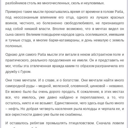
разбойников столь же многочисленных, сколь и неуловимых.
Примерно такие мысли прокатывались время от времени в голове Раба,
под неосознанным влиянием его отца, одного из лучших красных
воинов, честного, но болезненно свободолюбивого, не признающего
над собой никакой власти. Вполне возможно, что в мечтах видел он
сына своего Великим поводырем народов здесь оселившихся, имевшим
и тучные стада, и многие барки-катамараны, и донь немалую с земель
полонных.
Однако для самого Раба мысли эти витали в неком абстрактном поле и
практического, реального продолжения не имели. Он и представить не
мог, чтобы эта отвлеченная вражда каким-то образом разграничила его
дружбу с Гуром.
Они тоже мечтали. И о славе, и о богатстве. Они мечтали найти много
самородной руды – медной, железной, оловянной, цинковой – неважно.
Ее можно было бы очень дорого продать. К сожалению, в этих местах
все, что имелось, уже давно найдено и переплавлено, а то, что
осталось, никто и не возьмет. Единственное, чего здесь еще было много
– нефть. Но добрая четверть населения рыла колодцы и черпала ее, и
все окрестности давно уже были ею снабжены.
И оставалось ребятам промышлять птицеловством. Сначала ловили