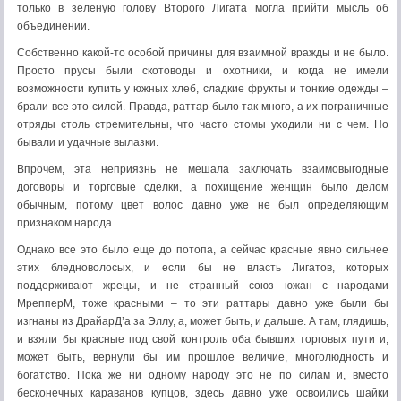
только в зеленую голову Второго Лигата могла прийти мысль об
объединении.
Собственно какой-то особой причины для взаимной вражды и не было.
Просто прусы были скотоводы и охотники, и когда не имели
возможности купить у южных хлеб, сладкие фрукты и тонкие одежды –
брали все это силой. Правда, раттар было так много, а их пограничные
отряды столь стремительны, что часто стомы уходили ни с чем. Но
бывали и удачные вылазки.
Впрочем, эта неприязнь не мешала заключать взаимовыгодные
договоры и торговые сделки, а похищение женщин было делом
обычным, потому цвет волос давно уже не был определяющим
признаком народа.
Однако все это было еще до потопа, а сейчас красные явно сильнее
этих бледноволосых, и если бы не власть Лигатов, которых
поддерживают жрецы, и не странный союз южан с народами
МрепперМ, тоже красными – то эти раттары давно уже были бы
изгнаны из ДрайарД’а за Эллу, а, может быть, и дальше. А там, глядишь,
и взяли бы красные под свой контроль оба бывших торговых пути и,
может быть, вернули бы им прошлое величие, многолюдность и
богатство. Пока же ни одному народу это не по силам и, вместо
бесконечных караванов купцов, здесь давно уже освоились шайки