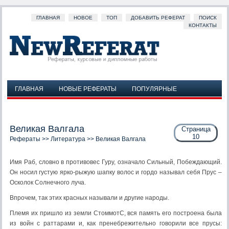
ГЛАВНАЯ
НОВОЕ
ТОП
ДОБАВИТЬ РЕФЕРАТ
ПОИСК
КОНТАКТЫ
ГЛАВНАЯ
НОВЫЕ РЕФЕРАТЫ
ПОПУЛЯРНЫЕ
ДОБАВИТЬ РЕФЕРАТ
ПОИСК
КОНТАКТЫ
Великая Валгала
Страница
10
Рефераты
>>
Литература
>> Великая Валгала
Имя Раб, словно в противовес Гуру, означало Сильный, Побеждающий.
Он носил густую ярко-рыжую шапку волос и гордо называл себя Прус –
Осколок Солнечного луча.
Впрочем, так этих красных называли и другие народы.
Племя их пришло из земли СтоммотС, вся память его построена была
из войн с раттарами и, как пренебрежительно говорили все прусы: