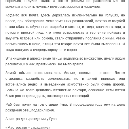
воробьев, голубей, галок, а потом решили не размениваться по
мелочам и ловить крупных почтовых воронов и коршунов.
Когда-то вся почта здесь держалась исключительно на голубях, но
после, при обострении межплеменных разногласий, почтовых голубей
стали сбивать обученные ястребы и соколы, и тогда, сначала вожди, а
потом и простой люд, кто имел возможность и терпение поймать и
выучить ястреба или сокола, стали отправлять послания с ними. Резко
повысившись в цене, птицы эти вскоре почти все были выловлены. И
тогда наступила очередь коршунов и ворон.
Эти хищные и агрессивные птицы водились во множестве, имели яркую
расцветку, и у них, практически, не было врагов.
Зимой обычно использовались белые, осенью – рыжие. Летом
старались раздобыть зеленоватых, но в дикой природе они
встречались редко, а выведенные искусственно были очень дороги.
Больше же всего ценились пятнистые почтари, особенно если пятен
было ровно тринадцать, как священных созвездий.
Раб был почти на год старше Гура. В прошедшем году ему на день
рождения отец подарил коня.
А завтра день рождения у Гура.
«Мастерство – страдание»