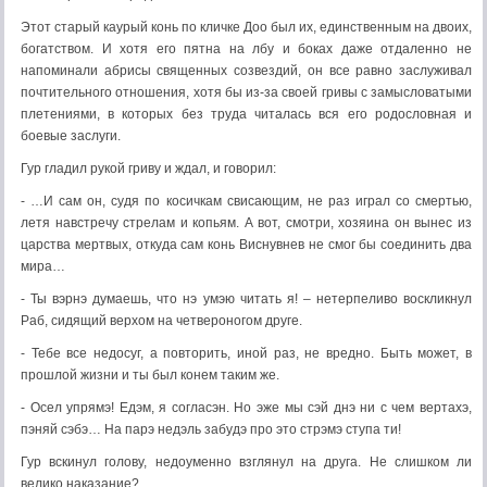
Этот старый каурый конь по кличке Доо был их, единственным на двоих,
богатством. И хотя его пятна на лбу и боках даже отдаленно не
напоминали абрисы священных созвездий, он все равно заслуживал
почтительного отношения, хотя бы из-за своей гривы с замысловатыми
плетениями, в которых без труда читалась вся его родословная и
боевые заслуги.
Гур гладил рукой гриву и ждал, и говорил:
- …И сам он, судя по косичкам свисающим, не раз играл со смертью,
летя навстречу стрелам и копьям. А вот, смотри, хозяина он вынес из
царства мертвых, откуда сам конь Виснувнев не смог бы соединить два
мира…
- Ты вэрнэ думаешь, что нэ умэю читать я! – нетерпеливо воскликнул
Раб, сидящий верхом на четвероногом друге.
- Тебе все недосуг, а повторить, иной раз, не вредно. Быть может, в
прошлой жизни и ты был конем таким же.
- Осел упрямэ! Едэм, я согласэн. Но эже мы сэй днэ ни с чем вертахэ,
пэняй сэбэ… На парэ недэль забудэ про это стрэмэ ступа ти!
Гур вскинул голову, недоуменно взглянул на друга. Не слишком ли
велико наказание?