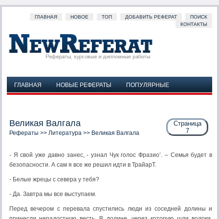
ГЛАВНАЯ
НОВОЕ
ТОП
ДОБАВИТЬ РЕФЕРАТ
ПОИСК
КОНТАКТЫ
ГЛАВНАЯ
НОВЫЕ РЕФЕРАТЫ
ПОПУЛЯРНЫЕ
ДОБАВИТЬ РЕФЕРАТ
ПОИСК
КОНТАКТЫ
Великая Валгала
Страница
7
Рефераты
>>
Литература
>> Великая Валгала
- Я свой уже давно занес, - узнал Чук голос Фразио’. – Семья будет в
безопасности. А сам я все же решил идти в ТрайарТ.
- Белые жрецы с севера у тебя?
- Да. Завтра мы все выступаем.
Перед вечером с перевала спустились люди из соседней долины и
принесли нерадостную весть. В долине, через которую шли волоки,