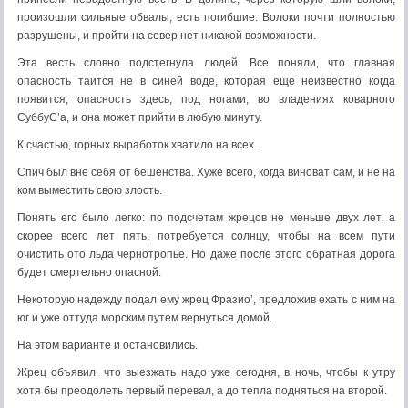
произошли сильные обвалы, есть погибшие. Волоки почти полностью
разрушены, и пройти на север нет никакой возможности.
Эта весть словно подстегнула людей. Все поняли, что главная
опасность таится не в синей воде, которая еще неизвестно когда
появится; опасность здесь, под ногами, во владениях коварного
СуббуС’а, и она может прийти в любую минуту.
К счастью, горных выработок хватило на всех.
Спич был вне себя от бешенства. Хуже всего, когда виноват сам, и не на
ком выместить свою злость.
Понять его было легко: по подсчетам жрецов не меньше двух лет, а
скорее всего лет пять, потребуется солнцу, чтобы на всем пути
очистить ото льда чернотропье. Но даже после этого обратная дорога
будет смертельно опасной.
Некоторую надежду подал ему жрец Фразио’, предложив ехать с ним на
юг и уже оттуда морским путем вернуться домой.
На этом варианте и остановились.
Жрец объявил, что выезжать надо уже сегодня, в ночь, чтобы к утру
хотя бы преодолеть первый перевал, а до тепла подняться на второй.