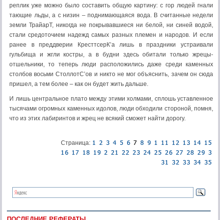
реплик уже можно было составить общую картину: с гор людей гнали
тающие льды, а с низин – поднимающаяся вода. В считанные недели
земли ТрайарТ, никогда не покрывавшиеся ни белой, ни синей водой,
стали средоточием надежд самых разных племен и народов. И если
ранее в преддверии КресттсерК’а лишь в праздники устраивали
гульбища и жгли костры, а в будни здесь обитали только жрецы-
отшельники, то теперь люди расположились даже среди каменных
столбов восьми СтоллотС’ов и никто не мог объяснить, зачем он сюда
пришел, а тем более – как он будет жить дальше.
И лишь центральное плато между этими холмами, сплошь уставленное
тысячами огромных каменных идолов, люди обходили стороной, помня,
что из этих лабиринтов и жрец не всякий сможет найти дорогу.
Страница:
ПОСЛЕДНИЕ РЕФЕРАТЫ