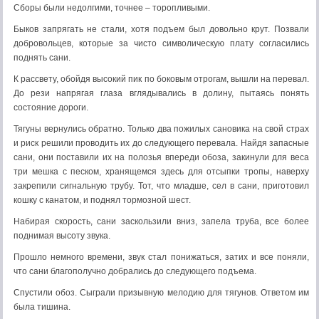
Сборы были недолгими, точнее – торопливыми.
Быков запрягать не стали, хотя подъем был довольно крут. Позвали
добровольцев, которые за чисто символическую плату согласились
поднять сани.
К рассвету, обойдя высокий пик по боковым отрогам, вышли на перевал.
До рези напрягая глаза вглядывались в долину, пытаясь понять
состояние дороги.
Тягуны вернулись обратно. Только два пожилых сановика на свой страх
и риск решили проводить их до следующего перевала. Найдя запасные
сани, они поставили их на полозья впереди обоза, закинули для веса
три мешка с песком, хранящемся здесь для отсыпки тропы, наверху
закрепили сигнальную трубу. Тот, что младше, сел в сани, приготовил
кошку с канатом, и поднял тормозной шест.
Набирая скорость, сани заскользили вниз, запела труба, все более
поднимая высоту звука.
Прошло немного времени, звук стал понижаться, затих и все поняли,
что сани благополучно добрались до следующего подъема.
Спустили обоз. Сыграли призывную мелодию для тягунов. Ответом им
была тишина.