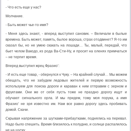
- Что есть еще у нас?
Молчание.
- Быть может чье-то имя?
- Меня здесь знают, - вперед выступил сановик. – Величали в былые
времена. Быть может, память, былое вороша, страх отодвинет? Я-то им
сказал бы, но не умею скакать на лошади… Ты, малый, передай, что
бьет челом Вакодо, из рода Ва-Сти-Ну, и просит на оленях примчаться
– не терпит время.
Вперед выступил жрец Фразио’:
- И есть еще товар, - обернулся к Чуку. – На крайний случай… Мы можем
обещать, что не забудем ледовых жителей и первую возможность
используем для поиска дороги и караван к ним отправим с зерном и
фруктами. Они же от себя пусть тоже не праздно дорогу ищут и
обучают сигнального орла. И мы придем, тому моя порука, а имя
Фразио’ не зря известно им. Нам все равно дорогу здесь пробивать
домой. Скачи.
Скрывая напряжение за шутками-прибаутками, поднялись на перевал.
Надо было спешить. Время близилось к полудню, и солнце распалилось
не на шутку.