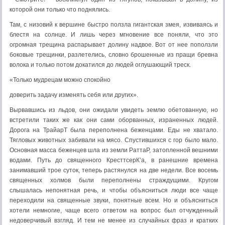
которой они только что поднялись.
Там, с низовий к вершине быстро ползла гигантская змея, извиваясь и
блестя на солнце. И лишь через мгновение все поняли, что это
огромная трещина распарывает долину надвое. Вот от нее поползли
боковые трещинки, разлетелись, словно брошенные из пращи бревна
волока и только потом докатился до людей оглушающий треск.
«Только мудрецам можно спокойно
доверить задачу изменять себя или других».
Вырвавшись из льдов, они ожидали увидеть землю обетованную, но
встретили таких же как они сами оборванных, израненных людей.
Дорога на ТрайарТ была переполнена беженцами. Еды не хватало.
Тягловых животных забивали на мясо. Спустившихся с гор было мало.
Основная масса беженцев шла из земли РаттаР, затопленной вешними
водами. Путь до священного КресттсерК’а, в ранешние времена
занимавший трое суток, теперь растянулся на две недели. Все восемь
священных холмов были переполнены страждущими. Кругом
слышалась непонятная речь, и чтобы объясниться люди все чаще
переходили на священные звуки, понятные всем. Но и объясниться
хотели немногие, чаще всего ответом на вопрос был отчужденный
недоверчивый взгляд. И тем не менее из случайных фраз и кратких