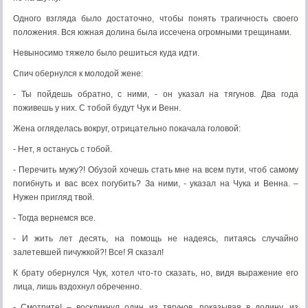
Одного взгляда было достаточно, чтобы понять трагичность своего
положения. Вся южная долина была иссечена огромными трещинами.
Невыносимо тяжело было решиться куда идти.
Спич обернулся к молодой жене:
- Ты пойдешь обратно, с ними, - он указал на тягунов. Два года
поживешь у них. С тобой будут Чук и Венн.
Жена огляделась вокруг, отрицательно покачала головой:
- Нет, я останусь с тобой.
- Перечить мужу?! Обузой хочешь стать мне на всем пути, чтоб самому
погибнуть и вас всех погубить? За ними, - указал на Чука и Венна. –
Нужен пригляд твой.
- Тогда вернемся все.
- И жить лет десять, на помощь не надеясь, питаясь случайно
залетевшей пичужкой?! Все! Я сказал!
К брату обернулся Чук, хотел что-то сказать, но, видя выражение его
лица, лишь вздохнул обреченно.
- Смотрите! – воскликнул один из тягунов, показывая в долину, из