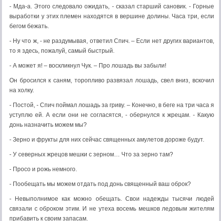
- Мда-а. Этого следовало ожидать, - сказал старший сановик. - Горные
выработки у этих племен находятся в вершине долины. Часа три, если
бегом бежать.
- Ну что ж, - не раздумывая, ответил Спич. – Если нет других вариантов,
то я здесь, пожалуй, самый быстрый.
- А может я! – воскликнул Чук. – Про лошадь вы забыли!
Он бросился к саням, торопливо развязал лошадь, свел вниз, вскочил
на холку.
- Постой, - Спич поймал лошадь за гриву. – Конечно, в беге на три часа я
уступлю ей. А если они не согласятся, - обернулся к жрецам. - Какую
донь назначить можем мы?
- Зерно и фрукты для них сейчас священных амулетов дороже будут.
- У северных жрецов мешки с зерном… Что за зерно там?
- Просо и рожь немного.
- Пообещать мы можем отдать под донь священный ваш оброк?
- Невыполнимое как можно обещать. Свои надежды тысячи людей
связали с оброком этим. И не утеха восемь мешков ледовым жителям
прибавить к своим запасам.