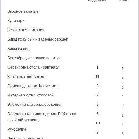
Вводное замятие
Кулинария
Физиология питания
Блюд из сырых и вареных овощей
Блюд из яиц
Бутерброды, горячие напитки
Сервировка стола к завтраку
1
2
Заготовка продуктов
11
4
Гигиена девушки. Косметика.
2
1
Интерьер кухни, столовой.
2
1
Элементы материаловедения
2
1
Элементы машиноведения. Работа на
6
2
швейной машине
10
4
Рукоделие
2
6
Лоскутная пластика