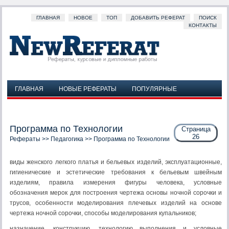
ГЛАВНАЯ
НОВОЕ
ТОП
ДОБАВИТЬ РЕФЕРАТ
ПОИСК
КОНТАКТЫ
ГЛАВНАЯ
НОВЫЕ РЕФЕРАТЫ
ПОПУЛЯРНЫЕ
ДОБАВИТЬ РЕФЕРАТ
ПОИСК
КОНТАКТЫ
Программа по Технологии
Страница
26
Рефераты
>>
Педагогика
>> Программа по Технологии
виды женского легкого платья и бельевых изделий, эксплуа­тационные,
гигиенические и эстетические требования к бельевым швейным
изделиям, правила измерения фигуры человека, услов­ные
обозначения мерок для построения чертежа основы ночной сорочки и
трусов, особенности моделирования плечевых изделий на основе
чертежа ночной сорочки, способы моделирования ку­пальников;
назначение, конструкцию, технологию выполнения и услов­ные