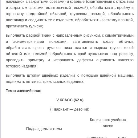
накладной с закрытыми срезами) и краевые (окантовочный с открытым
и закрытым срезами, окантовочный тесьмой), обрабаты­вать пройму и
горловину подкройной обтачкой, кружевом, тесь­мой, обрабатывать
ластовицу и соединять ее с изделием, обрабатывать застежку планкой,
притачивать кулиску;
выполнять раскрой ткани с направленным рисунком, с симметричными
и асимметричными полосами, заготавливать косые обтачки,
обрабатывать срезы рукавов, низа платья и выреза трусов косой
обтачкой или тесьмой, обрабатывать край купаль­ника под резинку,
проводить примерку и исправлять дефекты оценивать качество
готового изделия;
выполнять штопку швейных изделий с помощью швейной ма­шины,
поднимать петли на трикотажных изделиях.
Тематический план
V
КЛАСС (62 ч)
(II вариант — девочки)
Количество учебных
часов
Подразделы и темы
подраздел
тема