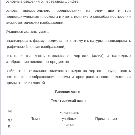
основные сведения о, чертежном шрифте;
основы прямоугольного проецирования на одну, две и три
перпендикулярные плоскости и иметь понятие о способах постро­ения
аксонометрических изображений.
Учащиеся должны уметь:
анализировать форму предмета по чертежу и с натуры, ана­лизировать
графический состав изображений;
читать и выполнять комплексные чертежи (эскиз) и нагляд­ные
изображения несложных предметов;
выбирать оптимальное количество видов на чертеже, осуще­ствлять
некоторые преобразования формы и пространственного положения
предметов и их частей.
Базовая часть
Тематический план
№
Количество
Тема
учебных
Примечание
п./
часов
п.