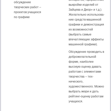
обсуждение
выкрой­ки изделий от
творческих ра­бот –
Зайцева и Диор» и т.д.).
проектов уча­щихся
Желательно использова­
по графике
ние средств машинной
графики и демонстрация
их возможностей
(выбрать самые
впечатляющие эффекты
машинной графики).
Обсуждение проводить в
добро­желательной
форме, наиболее
высокую оценку давать
работам с элементами
творчества – тех­
нического,
художественного. Мож­но
выбрать жюри и дать
рейтинг-оценку работам
учащихся.