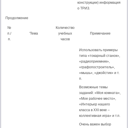
конструкции) информация
о ТРИЗ.
Продолжение
№
Количество
п./
'Тема
учебных
Примечание
п.
часов
Использовать примеры
типа «то­карный станок»,
«радиоприемник»,
«графопостроитель»,
«мышь», «джойстик» и т.
п.
Возможные темы
заданий: «Моя комната»,
«Мое рабочее место»,
«Интерьер нашего
класса в XXI веке –
коллективная игра» и т.п.
Очень важен выбор