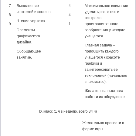
7
Выполнение
4
Максимальное внимание
чертежей и эскизов.
уделить развитию и
8
4
контролю
Чтение чертежа.
9
1
пространственного
Элементы
воображения у каждого
графическо­го
учащегося.
дизайна.
Главная задача –
Обобщающее
приобщить каждого
занятие.
учащегося к красоте
графики и
заинтересовать ее
технологией (начальное
знакомство).
Желательна выставка
работ и их обсуждение
IX класс (1 ч в неделю, всего 34 ч)
Желательно провести в
форме игры.