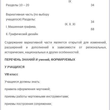
IX
Разделы 10 – 20
34
Вариативная часть (по выбору
учащегося) Разделы:
34
IX. X. XI
I. Машинная графика.
68
II. Графический дизайн
Содержание вариативной части является открытой для изме­нений,
расширений и дополнений в зависимости от региональ­ных,
исторических, национальных и других особенностей.
ПЕРЕЧЕНЬ ЗНАНИЙ И умений, ФОРМИРУЕМЫХ
У УЧАЩИХСЯ
VI
II
класс
Учащиеся должны знать:
правила оформления чертежей;
приемы работы чертежными инструментами;
приемы построения сопряжении;