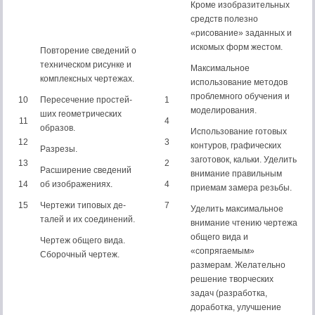
Кроме изобразительных
средств полезно
«рисование» заданных и
искомых форм жестом.
Повторение сведений о
техническом рисунке и
Максимальное
комплексных чер­тежах.
использование методов
проблемного обучения и
10
Пересечение простей­
1
моделирования.
ших геометрических
11
4
образов.
Использование готовых
12
3
контуров, графических
Разрезы.
заготовок, кальки. Уделить
13
2
Расширение сведений
внимание правильным
14
об изображениях.
4
приемам замера резьбы.
15
Чертежи типовых де­
7
Уделить максимальное
талей и их соединений.
внимание чтению чертежа
общего вида и
Чертеж общего вида.
«сопрягаемым»
Сборочный чертеж.
размерам. Желательно
решение творческих
задач (разработка,
доработка, улучшение