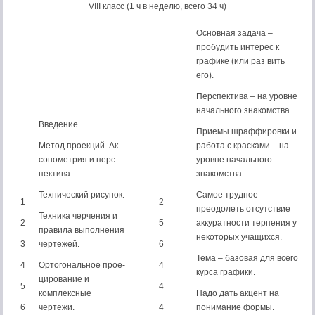
VIII класс (1 ч в неделю, всего 34 ч)
Основная задача –
пробудить интерес к
графике (или раз вить
его).
Перспектива – на уровне
начального знакомства.
Введение.
Приемы шраффировки и
Метод проекций. Ак­
работа с красками – на
сонометрия и перс­
уровне начального
пектива.
знакомства.
Технический рисунок.
Самое трудное –
1
2
преодолеть отсутствие
Техника черчения и
2
5
аккуратности терпения у
правила выполнения
некоторых учащихся.
3
чертежей.
6
Тема – базовая для всего
4
Ортогональное прое­
4
курса графики.
цирование и
5
4
комплекс­ные
Надо дать акцент на
6
чертежи.
4
понимание формы.