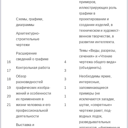
примеров,
иллюстрирующих роль
графики в
Схемы, графики,
проектировании и
диаграммы
создании из­делий, в
техническом и художест­
Архитектурно-
венном творчестве, в
строительные
развитии интеллекта.
чертежи
Темы «Виды, разрезы,
Расширение
сечения» и «Чтение
сведений о графике
16
4
чертежа общего вида»
Контрольная работа
(объединить).
17
3
Обзор
Необходимы яркие,
18
3
разновидностей
интересные,
19
графических изобра­
1
запоминающиеся
жений и особенности
примеры (не
20
1
их применения в
исключаются загадки,
21
жиз­ни человека и его
1
шутки, «секретные»
про­фессиональной
чертежи ракет, под­
деяте­льности
водных лодок,
разведывательных
Выставка и
аппаратов, «фирменные