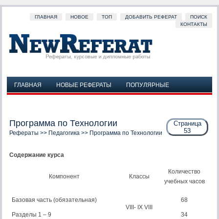
ГЛАВНАЯ
НОВОЕ
ТОП
ДОБАВИТЬ РЕФЕРАТ
ПОИСК
КОНТАКТЫ
ГЛАВНАЯ
НОВЫЕ РЕФЕРАТЫ
ПОПУЛЯРНЫЕ
ДОБАВИТЬ РЕФЕРАТ
ПОИСК
КОНТАКТЫ
Программа по Технологии
Страница
53
Рефераты
>>
Педагогика
>> Программа по Технологии
Содержание курса
Количество
Компонент
Классы
учебных часов
Базовая часть (обязательная)
68
VIII- IX VIII
Разделы 1 – 9
34